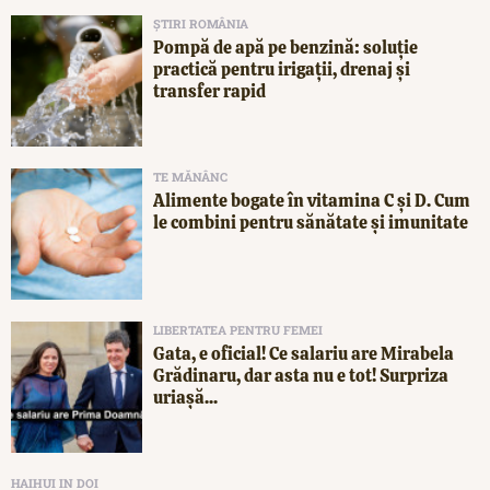
ȘTIRI ROMÂNIA
Pompă de apă pe benzină: soluție
practică pentru irigații, drenaj și
transfer rapid
TE MĂNÂNC
Alimente bogate în vitamina C și D. Cum
le combini pentru sănătate și imunitate
LIBERTATEA PENTRU FEMEI
Gata, e oficial! Ce salariu are Mirabela
Grădinaru, dar asta nu e tot! Surpriza
uriașă...
HAIHUI IN DOI