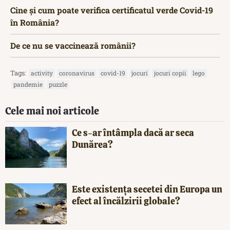
Cine și cum poate verifica certificatul verde Covid-19
în România?
De ce nu se vaccinează românii?
Tags:
activity
coronavirus
covid-19
jocuri
jocuri copii
lego
pandemie
puzzle
Cele mai noi articole
Ce s-ar întâmpla dacă ar seca
Dunărea?
Este existența secetei din Europa un
efect al încălzirii globale?