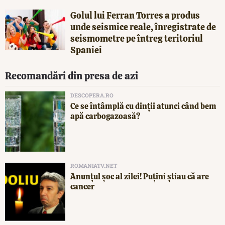
Golul lui Ferran Torres a produs
unde seismice reale, înregistrate de
seismometre pe întreg teritoriul
Spaniei
Recomandări din presa de azi
DESCOPERA.RO
Ce se întâmplă cu dinții atunci când bem
apă carbogazoasă?
ROMANIATV.NET
Anunţul şoc al zilei! Puţini ştiau că are
cancer