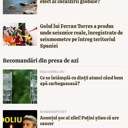
efect al încălzirii globale?
Golul lui Ferran Torres a produs
unde seismice reale, înregistrate de
seismometre pe întreg teritoriul
Spaniei
Recomandări din presa de azi
DESCOPERA.RO
Ce se întâmplă cu dinții atunci când bem
apă carbogazoasă?
ROMANIATV.NET
Anunţul şoc al zilei! Puţini ştiau că are
cancer