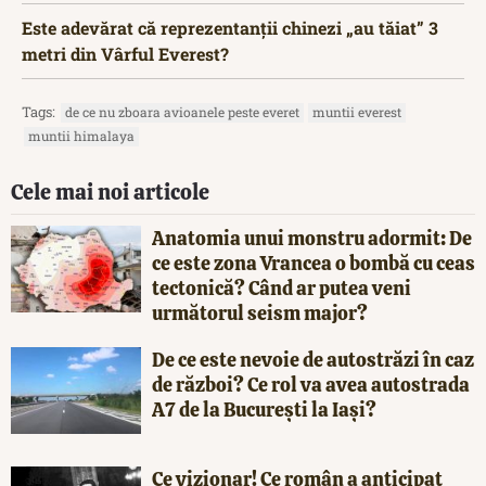
Este adevărat că reprezentanții chinezi „au tăiat” 3
metri din Vârful Everest?
Tags:
de ce nu zboara avioanele peste everet
muntii everest
muntii himalaya
Cele mai noi articole
Anatomia unui monstru adormit: De
ce este zona Vrancea o bombă cu ceas
tectonică? Când ar putea veni
următorul seism major?
De ce este nevoie de autostrăzi în caz
de război? Ce rol va avea autostrada
A7 de la București la Iași?
Ce vizionar! Ce român a anticipat