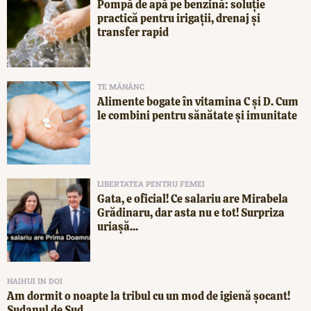
Pompă de apă pe benzină: soluție
practică pentru irigații, drenaj și
transfer rapid
TE MĂNÂNC
Alimente bogate în vitamina C și D. Cum
le combini pentru sănătate și imunitate
LIBERTATEA PENTRU FEMEI
Gata, e oficial! Ce salariu are Mirabela
Grădinaru, dar asta nu e tot! Surpriza
uriașă...
HAIHUI IN DOI
Am dormit o noapte la tribul cu un mod de igienă șocant!
Sudanul de Sud,...