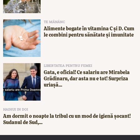
TE MĂNÂNC
Alimente bogate în vitamina C și D. Cum
le combini pentru sănătate și imunitate
LIBERTATEA PENTRU FEMEI
Gata, e oficial! Ce salariu are Mirabela
Grădinaru, dar asta nu e tot! Surpriza
uriașă...
HAIHUI IN DOI
Am dormit o noapte la tribul cu un mod de igienă șocant!
Sudanul de Sud,...