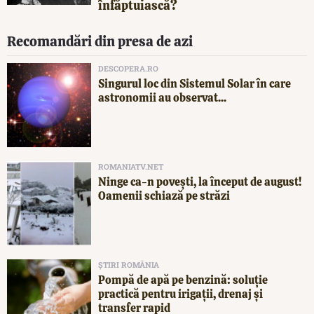
înfăptuiască?
Recomandări din presa de azi
DESCOPERA.RO
Singurul loc din Sistemul Solar în care
astronomii au observat...
ROMANIATV.NET
Ninge ca-n povești, la început de august!
Oamenii schiază pe străzi
ȘTIRI ROMÂNIA
Pompă de apă pe benzină: soluție
practică pentru irigații, drenaj și
transfer rapid