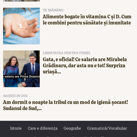
TE MĂNÂNC
Alimente bogate în vitamina C și D. Cum
le combini pentru sănătate și imunitate
LIBERTATEA PENTRU FEMEI
Gata, e oficial! Ce salariu are Mirabela
Grădinaru, dar asta nu e tot! Surpriza
uriașă...
HAIHUI IN DOI
Am dormit o noapte la tribul cu un mod de igienă șocant!
Sudanul de Sud,...
Istorie
Care e diferența
Geografie
Gramatică/Vocabular