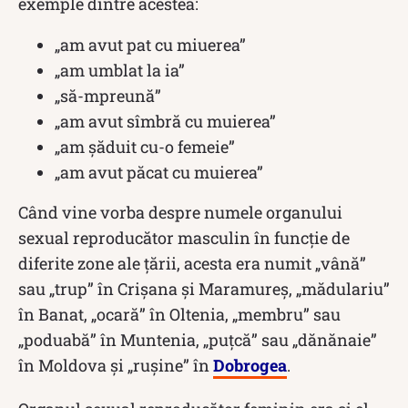
exemple dintre acestea:
„am avut pat cu miuerea”
„am umblat la ia”
„să-mpreună”
„am avut sîmbră cu muierea”
„am șăduit cu-o femeie”
„am avut păcat cu muierea”
Când vine vorba despre numele organului
sexual reproducător masculin în funcție de
diferite zone ale țării, acesta era numit „vână”
sau „trup” în Crișana și Maramureș, „mădulariu”
în Banat, „ocară” în Oltenia, „membru” sau
„poduabă” în Muntenia, „puțcă” sau „dănănaie”
în Moldova și „rușine” în
Dobrogea
.