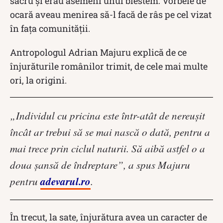
sacru și erau asemeni unui blestem. Vorbele de
ocară aveau menirea să-l facă de râs pe cel vizat
în fața comunității.
Antropologul Adrian Majuru explică de ce
înjurăturile românilor trimit, de cele mai multe
ori, la origini.
„Individul cu pricina este într-atât de nereuşit
încât ar trebui să se mai nască o dată, pentru a
mai trece prin ciclul naturii. Să aibă astfel o a
doua şansă de îndreptare”, a spus Majuru
adevarul.ro
pentru
.
În trecut, la sate, înjurătura avea un caracter de