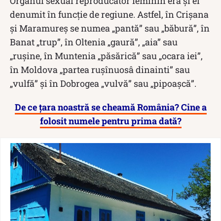
Organul sexual reproducător feminin era și el
denumit în funcție de regiune. Astfel, în Crișana
și Maramureș se numea „pantă” sau „băbură”, în
Banat „trup”, în Oltenia „gaură”, „aia” sau
„rușine, în Muntenia „păsărică” sau „ocara iei”,
în Moldova „partea rușînuosâ dinainti” sau
„vulfă” și în Dobrogea „vulvă” sau „pipoașcă”.
De ce țara noastră se cheamă România? Cine a
folosit numele pentru prima dată?