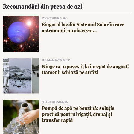
Recomandări din presa de azi
DESCOPERA.RO
Singurul loc din Sistemul Solar în care
astronomii au observat...
ROMANIATV.NET
Ninge ca-n povești, la început de august!
Oamenii schiază pe străzi
ȘTIRI ROMÂNIA
Pompă de apă pe benzină: soluție
practică pentru irigații, drenaj și
transfer rapid