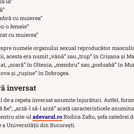
a ia”
ă”
mbră cu muierea”
cu-o femeie”
cat cu muierea”
spre numele organului sexual reproducător masculin
ării, acesta era numit „vână” sau „trup” în Crișana și 
at, „ocară” în Oltenia, „membru” sau „poduabă” în Mun
ova și „rușine” în Dobrogea.
ă inversat
 de a repeta inversat anumite înjurături. Astfel, for
să fie”, „arză-l să-l arză” arată caracteristicele anumit
pentru site-ul
adevarul.ro
Rodica Zafiu, şefa catedrei 
e a Universităţii din Bucureşti.