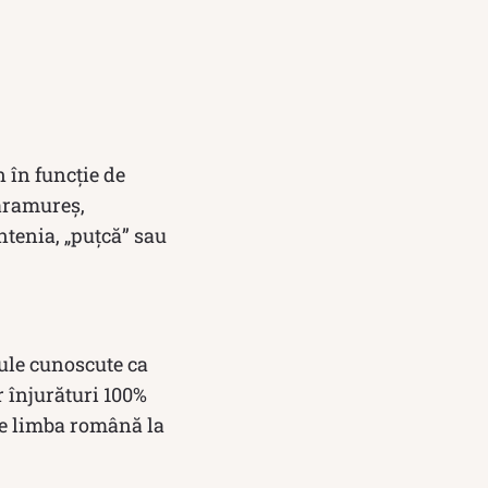
 în funcție de
Maramureș,
tenia, „puțcă” sau
mule cunoscute ca
or înjurături 100%
de limba română la