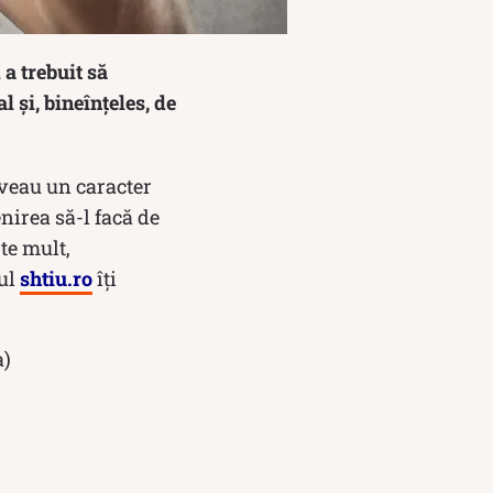
a trebuit să
l și, bineînțeles, de
aveau un caracter
nirea să-l facă de
te mult,
-ul
shtiu.ro
îți
a)