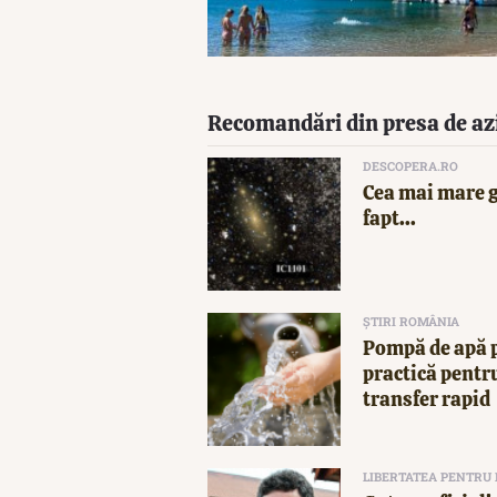
Recomandări din presa de az
DESCOPERA.RO
Cea mai mare g
fapt...
ȘTIRI ROMÂNIA
Pompă de apă p
practică pentru
transfer rapid
LIBERTATEA PENTRU