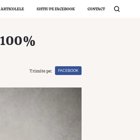
 ARTICOLELE
SHTIU PE FACEBOOK
CONTACT
ri 100%
Trimite pe:
FACEBOOK