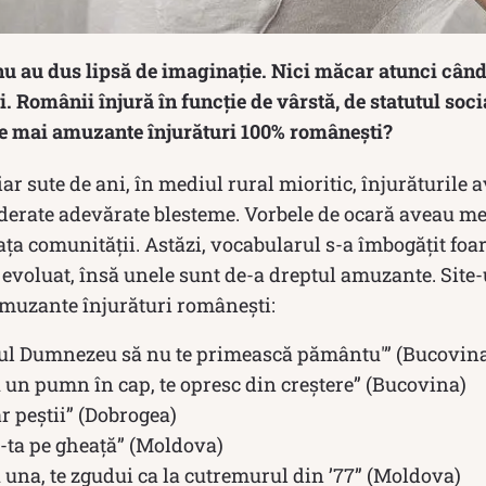
u au dus lipsă de imaginație. Nici măcar atunci când 
. Românii înjură în funcție de vârstă, de statutul socia
le mai amuzante înjurături 100% românești?
iar sute de ani, în mediul rural mioritic, înjurăturile 
derate adevărate blesteme. Vorbele de ocară aveau me
fața comunității. Astăzi, vocabularul s-a îmbogățit foar
evoluat, însă unele sunt de-a dreptul amuzante. Site
amuzante înjurături românești:
ul Dumnezeu să nu te primească pământu'” (Bucovin
u un pumn în cap, te opresc din creștere” (Bucovina)
r peștii” (Dobrogea)
-ta pe gheață” (Moldova)
 una, te zgudui ca la cutremurul din ’77” (Moldova)