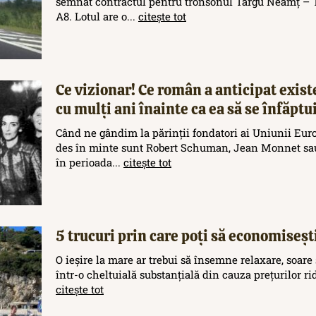
semnat contractul pentru tronsonul Târgu Neamț – T
A8. Lotul are o...
citește tot
Ce vizionar! Ce român a anticipat exis
cu mulți ani înainte ca ea să se înfăptu
Când ne gândim la părinții fondatori ai Uniunii Eur
des în minte sunt Robert Schuman, Jean Monnet sau
în perioada...
citește tot
5 trucuri prin care poți să economisești
O ieșire la mare ar trebui să însemne relaxare, soare 
într-o cheltuială substanțială din cauza prețurilor rid
citește tot