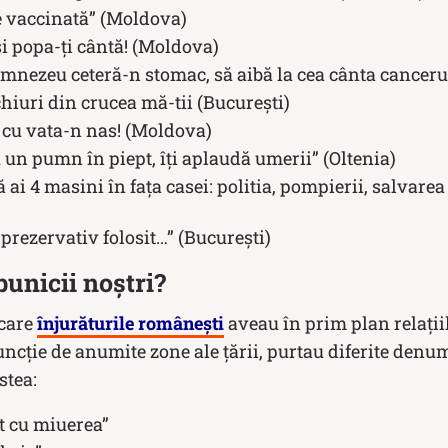
ie vaccinată” (Moldova)
și popa-ți cântă! (Moldova)
umnezeu ceteră-n stomac, să aibă la cea cânta cancer
hiuri din crucea mă-tii (București)
 cu vata-n nas! (Moldova)
 un pumn în piept, îți aplaudă umerii” (Oltenia)
ă ai 4 masini în fața casei: politia, pompierii, salvarea
e prezervativ folosit…” (București)
unicii noștri?
 care
înjurăturile românești
aveau în prim plan relații
funcție de anumite zone ale țării, purtau diferite denum
stea:
t cu miuerea”