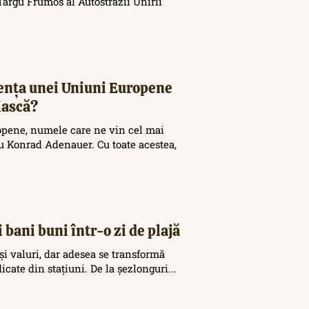
ârgu Frumos al Autostrăzii Unirii
tența unei Uniuni Europene
iască?
opene, numele care ne vin cel mai
 Konrad Adenauer. Cu toate acestea,
 bani buni într-o zi de plajă
și valuri, dar adesea se transformă
icate din stațiuni. De la șezlonguri...