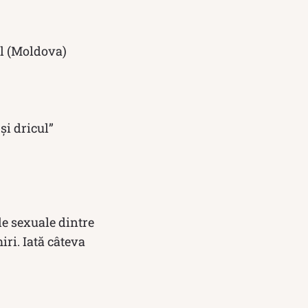
ul (Moldova)
 și dricul”
le sexuale dintre
iri. Iată câteva