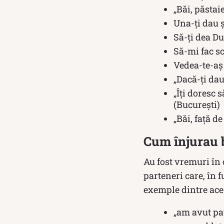
„Băi, păsta
Una-ți dau 
Să-ți dea D
Să-mi fac sc
Vedea-te-aş
„Dacă-ți dau
„Îți doresc s
(București)
„Băi, față d
Cum înjurau b
Au fost vremuri în
parteneri care, în 
exemple dintre ace
„am avut pa