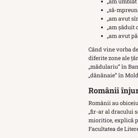
„am umblat l
„să-mpreun
„am avut sî
„am șăduit 
„am avut pă
Când vine vorba de
diferite zone ale ț
„mădulariu” în Ban
„dănănaie” în Mold
Românii înjur
Românii au obiceiul
„fir-ar al dracului 
mioritice, explică 
Facultatea de Liter