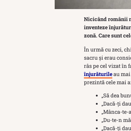
Nicicând românii n
inventeze înjurături
zonă. Care sunt ce
În urmă cu zeci, ch
sacru și erau consi
râs pe cel vizat în 
înjurăturile
au mai 
prezintă cele mai 
„Să dea bun
„Dacă-ți da
„Mânca-te-a
„Du-te-n mă
„Dacă-ți dau