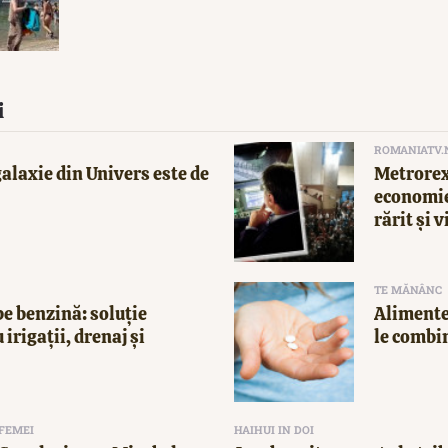
i
ROMANIATV.
alaxie din Univers este de
Metrorex
economie
rărit și v
TE MĂNÂNC
e benzină: soluție
Alimente
 irigații, drenaj și
le combi
 FEMEI
HAIHUI IN DOI