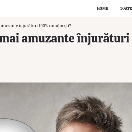
HOME
TOATE
 amuzante înjurături 100% românești?
e mai amuzante înjurătu