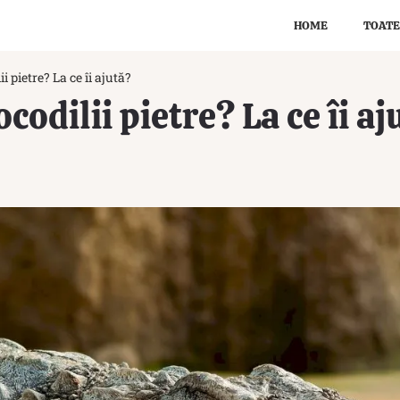
HOME
TOATE
ii pietre? La ce îi ajută?
ocodilii pietre? La ce îi aj