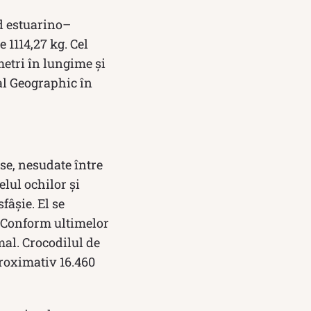
id estuarino–
 1114,27 kg. Cel
metri în lungime și
al Geographic în
se, nesudate între
lul ochilor și
fâșie. El se
. Conform ultimelor
mal. Crocodilul de
proximativ 16.460