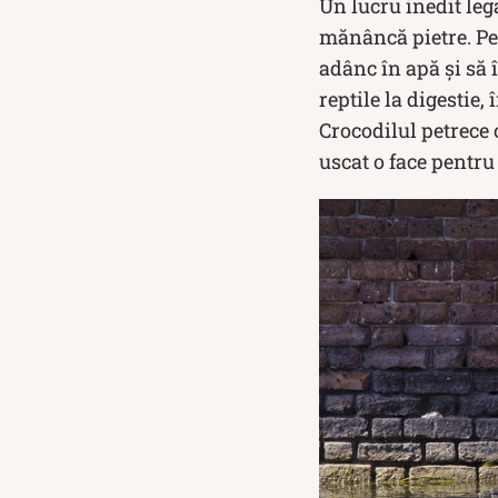
Un lucru inedit leg
mănâncă pietre. Pe 
adânc în apă și să 
reptile la digestie
Crocodilul petrece 
uscat o face pentru