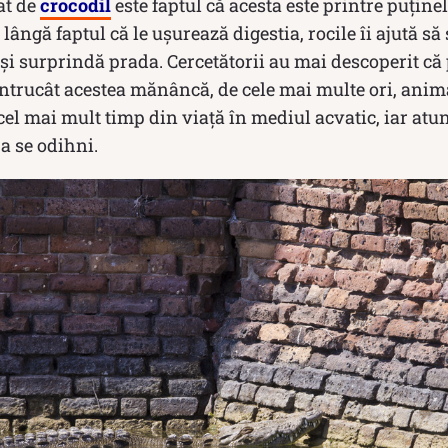
at de
crocodil
este faptul că acesta este printre puține
lângă faptul că le ușurează digestia, rocile îi ajută s
își surprindă prada. Cercetătorii au mai descoperit că p
, întrucât acestea mănâncă, de cele mai multe ori, anima
cel mai mult timp din viață în mediul acvatic, iar atu
 a se odihni.