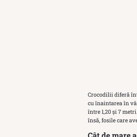
Crocodilii diferă în
cu înaintarea în vâ
între 1,20 și 7 metr
însă, fosile care a
Cât de mare a