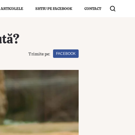
 ARTICOLELE
SHTIU PE FACEBOOK
CONTACT
ută?
Trimite pe:
FACEBOOK