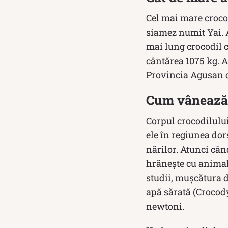
Cel mai mare crocod
siamez numit Yai. A
mai lung crocodil c
cântărea 1075 kg. 
Provincia Agusan de
Cum vânează 
Corpul crocodilului
ele în regiunea dor
nărilor. Atunci când
hrănește cu animal
studii, mușcătura d
apă sărată (Crocody
newtoni.