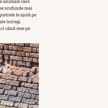
le animale care
ă se scufunde mai
ietrele le ajută pe
le întregi.
nci când iese pe