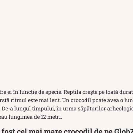
tre ei în funcție de specie. Reptila crește pe toată durat
rstă ritmul este mai lent. Un crocodil poate avea o l
i. De-a lungul timpului, în urma săpăturilor arheologice
veau lungimea de 12 metri.
 fost cel mai mare crocodil de pe Glob