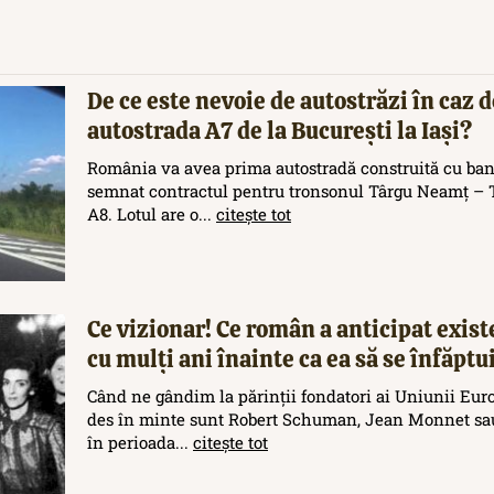
De ce este nevoie de autostrăzi în caz d
autostrada A7 de la București la Iași?
România va avea prima autostradă construită cu ban
semnat contractul pentru tronsonul Târgu Neamț – T
A8. Lotul are o...
citește tot
Ce vizionar! Ce român a anticipat exis
cu mulți ani înainte ca ea să se înfăptu
Când ne gândim la părinții fondatori ai Uniunii Eur
des în minte sunt Robert Schuman, Jean Monnet sau
în perioada...
citește tot