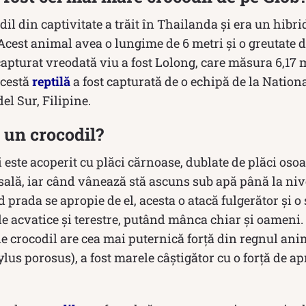
il din captivitate a trăit în Thailanda și era un hibr
cest animal avea o lungime de 6 metri și o greutate de
apturat vreodată viu a fost Lolong, care măsura 6,17 
Acestă
reptilă
a fost capturată de o echipă de la Nation
l Sur, Filipine.
un crocodil?
 este acoperit cu plăci cărnoase, dublate de plăci osoa
sală, iar când vânează stă ascuns sub apă până la nive
 prada se apropie de el, acesta o atacă fulgerător și o s
e acvatice și terestre, putând mânca chiar și oameni
e crocodil are cea mai puternică forță din regnul ani
lus porosus), a fost marele câștigător cu o forță de a