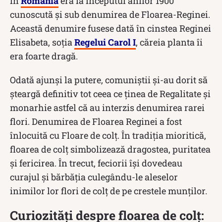
în
România
era la începutul anilor 1900
cunoscută și sub denumirea de Floarea-Reginei.
Această denumire fusese dată în cinstea Reginei
Elisabeta, soția
Regelui Carol I
, căreia planta îi
era foarte dragă.
Odată ajunși la putere, comuniștii și-au dorit să
șteargă definitiv tot ceea ce ţinea de Regalitate şi
monarhie astfel că au interzis denumirea rarei
flori. Denumirea de Floarea Reginei a fost
înlocuită cu Floare de colț. În tradiția mioritică,
floarea de colț simbolizează dragostea, puritatea
și fericirea. În trecut, feciorii își dovedeau
curajul și bărbăția culegându-le aleselor
inimilor lor flori de colț de pe crestele munților.
Curiozități despre floarea de colț: