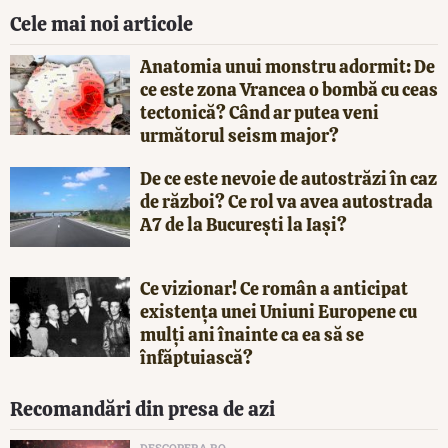
Cele mai noi articole
Anatomia unui monstru adormit: De
ce este zona Vrancea o bombă cu ceas
tectonică? Când ar putea veni
următorul seism major?
De ce este nevoie de autostrăzi în caz
de război? Ce rol va avea autostrada
A7 de la București la Iași?
Ce vizionar! Ce român a anticipat
existența unei Uniuni Europene cu
mulți ani înainte ca ea să se
înfăptuiască?
Recomandări din presa de azi
DESCOPERA.RO