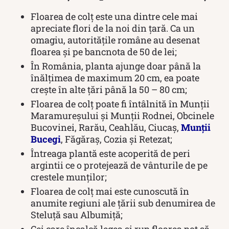
Floarea de colţ este una dintre cele mai
apreciate flori de la noi din țară. Ca un
omagiu, autoritățile române au desenat
floarea și pe bancnota de 50 de lei;
În România, planta ajunge doar până la
înălțimea de maximum 20 cm, ea poate
crește în alte țări până la 50 – 80 cm;
Floarea de colț poate fi întâlnită în Munții
Maramureșului și Munții Rodnei, Obcinele
Bucovinei, Rarău, Ceahlău, Ciucaș,
Munții
Bucegi
, Făgăraș, Cozia și Retezat;
Întreaga plantă este acoperită de peri
argintii ce o protejează de vânturile de pe
crestele munților;
Floarea de colț mai este cunoscută în
anumite regiuni ale țării sub denumirea de
Steluță sau Albumiță;
Cei care încalcă legea și rup floarea pot să