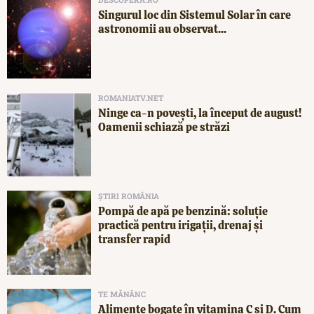
Singurul loc din Sistemul Solar în care
astronomii au observat...
ROMANIATV.NET
Ninge ca-n povești, la început de august!
Oamenii schiază pe străzi
ȘTIRI ROMÂNIA
Pompă de apă pe benzină: soluție
practică pentru irigații, drenaj și
transfer rapid
TE MĂNÂNC
Alimente bogate în vitamina C și D. Cum