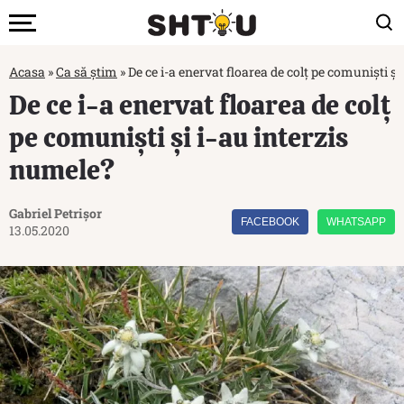
Acasa
»
Ca să știm
»
De ce i-a enervat floarea de colț pe comuniști și
De ce i-a enervat floarea de colț
pe comuniști și i-au interzis
numele?
Gabriel Petrișor
FACEBOOK
WHATSAPP
13.05.2020