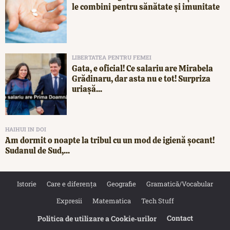
le combini pentru sănătate și imunitate
LIBERTATEA PENTRU FEMEI
Gata, e oficial! Ce salariu are Mirabela
Grădinaru, dar asta nu e tot! Surpriza
uriașă...
HAIHUI IN DOI
Am dormit o noapte la tribul cu un mod de igienă șocant!
Sudanul de Sud,...
Istorie
Care e diferența
Geografie
Gramatică/Vocabular
Expresii
Matematica
Tech Stuff
Contact
Politica de utilizare a Cookie‐urilor