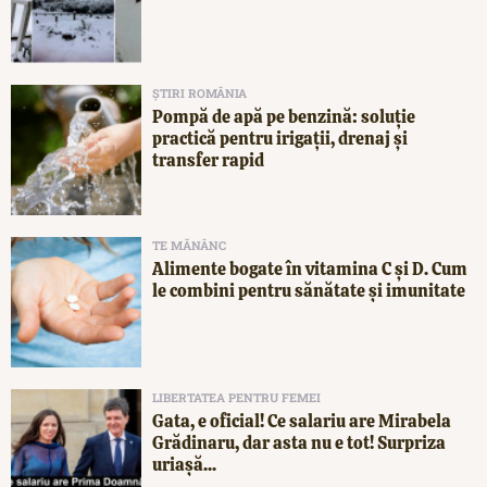
ȘTIRI ROMÂNIA
Pompă de apă pe benzină: soluție
practică pentru irigații, drenaj și
transfer rapid
TE MĂNÂNC
Alimente bogate în vitamina C și D. Cum
le combini pentru sănătate și imunitate
LIBERTATEA PENTRU FEMEI
Gata, e oficial! Ce salariu are Mirabela
Grădinaru, dar asta nu e tot! Surpriza
uriașă...