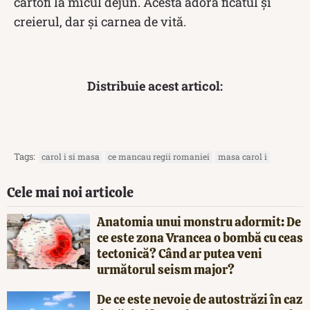
cartofi la micul dejun. Acesta adora ficatul și
creierul, dar și carnea de vită.
Distribuie acest articol:
Tags:
carol i si masa
ce mancau regii romaniei
masa carol i
Cele mai noi articole
Anatomia unui monstru adormit: De
ce este zona Vrancea o bombă cu ceas
tectonică? Când ar putea veni
următorul seism major?
De ce este nevoie de autostrăzi în caz