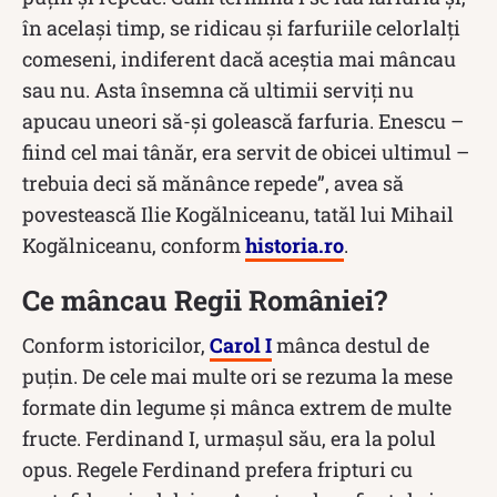
în acelaşi timp, se ridicau şi farfuriile celorlalţi
comeseni, indiferent dacă aceştia mai mâncau
sau nu. Asta însemna că ultimii serviţi nu
apucau uneori să-şi golească farfuria. Enescu –
fiind cel mai tânăr, era servit de obicei ultimul –
trebuia deci să mănânce repede”, avea să
povestească Ilie Kogălniceanu, tatăl lui Mihail
Kogălniceanu, conform
historia.ro
.
Ce mâncau Regii României?
Conform istoricilor,
Carol I
mânca destul de
puțin. De cele mai multe ori se rezuma la mese
formate din legume şi mânca extrem de multe
fructe. Ferdinand I, urmașul său, era la polul
opus. Regele Ferdinand prefera fripturi cu