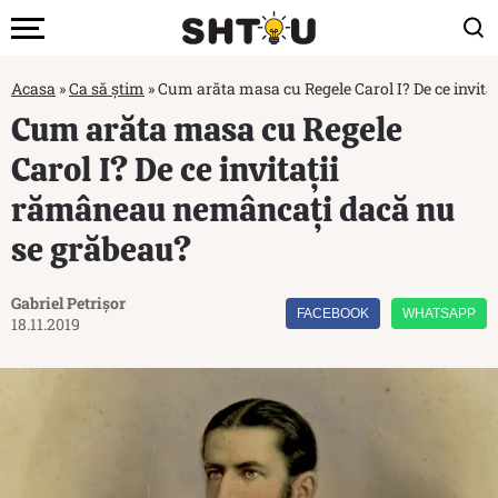
Acasa
»
Ca să știm
»
Cum arăta masa cu Regele Carol I? De ce invit
Cum arăta masa cu Regele
Carol I? De ce invitații
rămâneau nemâncați dacă nu
se grăbeau?
Gabriel Petrișor
FACEBOOK
WHATSAPP
18.11.2019