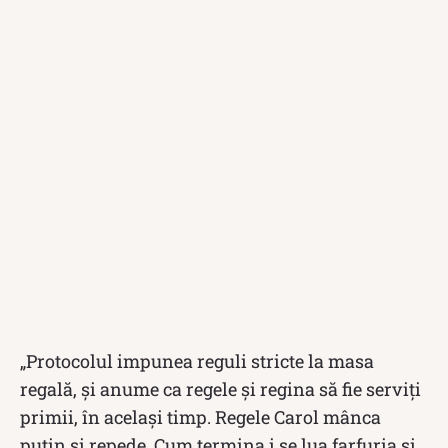
„Protocolul impunea reguli stricte la masa
regală, şi anume ca regele şi regina să fie serviţi
primii, în acelaşi timp. Regele Carol mânca
puţin şi repede. Cum termina i se lua farfuria şi,