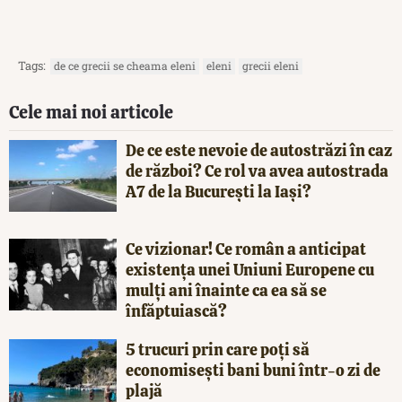
Tags:
de ce grecii se cheama eleni
eleni
grecii eleni
Cele mai noi articole
De ce este nevoie de autostrăzi în caz
de război? Ce rol va avea autostrada
A7 de la București la Iași?
Ce vizionar! Ce român a anticipat
existența unei Uniuni Europene cu
mulți ani înainte ca ea să se
înfăptuiască?
5 trucuri prin care poți să
economisești bani buni într-o zi de
plajă