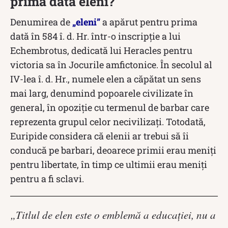
prima dată eleni?
Denumirea de
„eleni”
a apărut pentru prima
dată în 584 î. d. Hr. într-o inscripție a lui
Echembrotus, dedicată lui Heracles pentru
victoria sa în Jocurile amfictonice. În secolul al
IV-lea î. d. Hr., numele elen a căpătat un sens
mai larg, denumind popoarele civilizate în
general, în opoziție cu termenul de barbar care
reprezenta grupul celor necivilizați. Totodată,
Euripide considera că elenii ar trebui să îi
conducă pe barbari, deoarece primii erau meniți
pentru libertate, în timp ce ultimii erau meniți
pentru a fi sclavi.
„Titlul de elen este o emblemă a educației, nu a