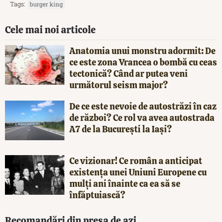
Tags:
burger king
Cele mai noi articole
Anatomia unui monstru adormit: De
ce este zona Vrancea o bombă cu ceas
tectonică? Când ar putea veni
următorul seism major?
De ce este nevoie de autostrăzi în caz
de război? Ce rol va avea autostrada
A7 de la București la Iași?
Ce vizionar! Ce român a anticipat
existența unei Uniuni Europene cu
mulți ani înainte ca ea să se
înfăptuiască?
Recomandări din presa de azi