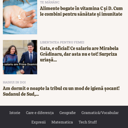
TE MĂNÂNC
Alimente bogate în vitamina C și D. Cum
le combini pentru sănătate și imunitate
LIBERTATEA PENTRU FEMEI
Gata, e oficial! Ce salariu are Mirabela
Grădinaru, dar asta nu e tot! Surpriza
uriașă...
HAIHUI IN DOI
Am dormit o noapte la tribul cu un mod de igienă șocant!
Sudanul de Sud,...
Istorie
Care e diferența
Geografie
Gramatică/Vocabular
Expresii
Matematica
Tech Stuff