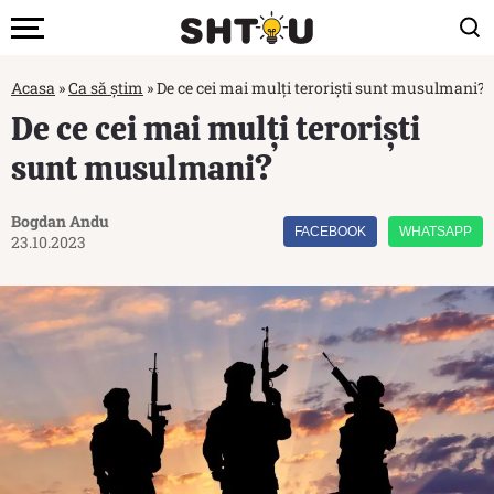
Acasa
»
Ca să știm
»
De ce cei mai mulți teroriști sunt musulmani?
De ce cei mai mulți teroriști
sunt musulmani?
Bogdan Andu
FACEBOOK
WHATSAPP
23.10.2023