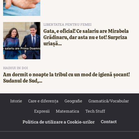
LIBERTATEA PENTRU FEMEI
Gata, e oficial! Ce salariu are Mirabela
Grădinaru, dar asta nu e tot! Surpriza
uriașă...
HAIHUI IN DOI
Am dormit o noapte la tribul cu un mod de igienă șocant!
Sudanul de Sud,...
Istorie
Care e diferența
Geografie
Gramatică/Vocabular
Expresii
Matematica
Tech Stuff
Contact
Politica de utilizare a Cookie‐urilor