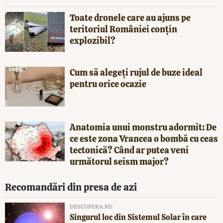
Toate dronele care au ajuns pe
teritoriul României conțin
explozibil?
Cum să alegeți rujul de buze ideal
pentru orice ocazie
Anatomia unui monstru adormit: De
ce este zona Vrancea o bombă cu ceas
tectonică? Când ar putea veni
următorul seism major?
Recomandări din presa de azi
DESCOPERA.RO
Singurul loc din Sistemul Solar în care