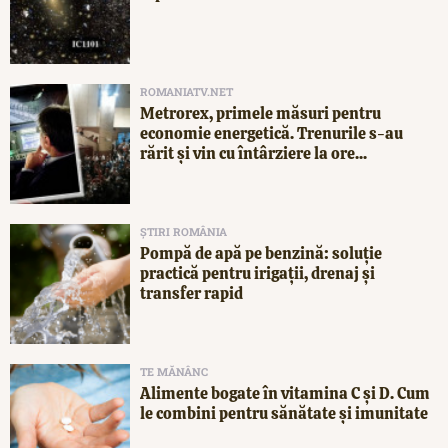
ROMANIATV.NET
Metrorex, primele măsuri pentru
economie energetică. Trenurile s-au
rărit și vin cu întârziere la ore...
ȘTIRI ROMÂNIA
Pompă de apă pe benzină: soluție
practică pentru irigații, drenaj și
transfer rapid
TE MĂNÂNC
Alimente bogate în vitamina C și D. Cum
le combini pentru sănătate și imunitate