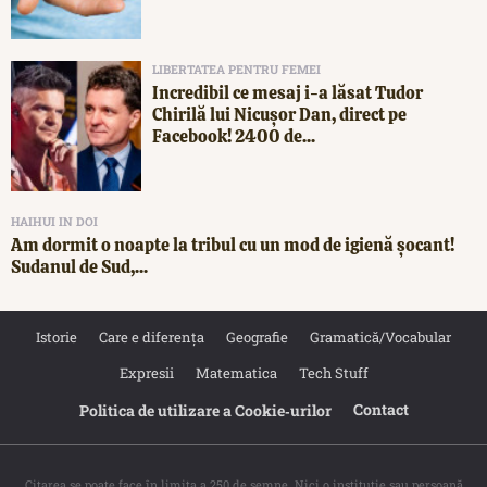
LIBERTATEA PENTRU FEMEI
Incredibil ce mesaj i-a lăsat Tudor
Chirilă lui Nicușor Dan, direct pe
Facebook! 2400 de...
HAIHUI IN DOI
Am dormit o noapte la tribul cu un mod de igienă șocant!
Sudanul de Sud,...
Istorie
Care e diferența
Geografie
Gramatică/Vocabular
Expresii
Matematica
Tech Stuff
Contact
Politica de utilizare a Cookie‐urilor
Citarea se poate face în limita a 250 de semne. Nici o instituţie sau persoană