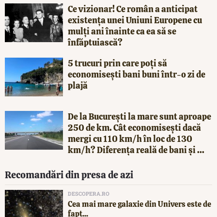
Ce vizionar! Ce român a anticipat
existența unei Uniuni Europene cu
mulți ani înainte ca ea să se
înfăptuiască?
5 trucuri prin care poți să
economisești bani buni într-o zi de
plajă
De la București la mare sunt aproape
250 de km. Cât economisești dacă
mergi cu 110 km/h în loc de 130
km/h? Diferența reală de bani și ...
Recomandări din presa de azi
DESCOPERA.RO
Cea mai mare galaxie din Univers este de
fapt...