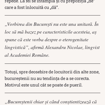
repede. La fel se întâmplă și cu prepoziția „de”
care a fost înlocuită cu „dă”.
„Vorbirea din Bucureşti nu este una unitară. În
loc să mă bazez pe caracteristicile acesteia, aş
spune că este vorba despre o eterogenitate
lingvistică”, afirmă Alexandru Nicolae, lingvist
al Academiei Române.
Totuși, spre deosebire de locuitorii din alte zone,
bucureștenii nu au tendința de a se corecta.
Motivul este unul cât se poate de pueril.
„Bucureştenii chiar şi când conştientizează că