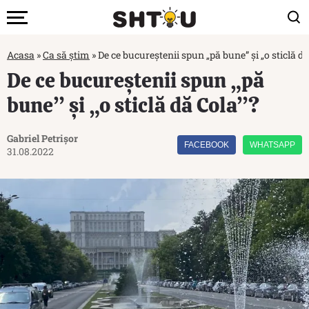
Acasa
»
Ca să știm
»
De ce bucureștenii spun „pă bune” și „o sticlă d
De ce bucureștenii spun „pă
bune” și „o sticlă dă Cola”?
Gabriel Petrișor
FACEBOOK
WHATSAPP
31.08.2022