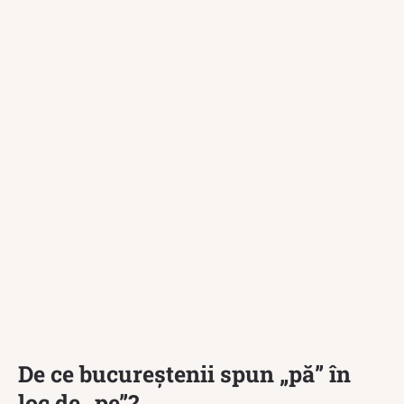
De ce bucureștenii spun „pă” în
loc de „pe”?