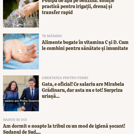
Pompă de apă pe benzină: soluție
practică pentru irigații, drenaj și
transfer rapid
TE MĂNÂNC
Alimente bogate în vitamina C și D. Cum
le combini pentru sănătate și imunitate
LIBERTATEA PENTRU FEMEI
Gata, e oficial! Ce salariu are Mirabela
Grădinaru, dar asta nu e tot! Surpriza
uriașă...
HAIHUI IN DOI
Am dormit o noapte la tribul cu un mod de igienă șocant!
Sudanul de Sud,...