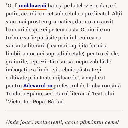
“Or fi
moldovenii
haioşi pe la televizor, dar, cel
puţin, acordă corect subiectul cu predicatul. Alţii
stau mai prost cu gramatica, dar nu am auzit
bancuri despre ei pe tema asta. Graiurile nu
trebuie sa fie părăsite prin înlocuirea cu
varianta literară (cea mai îngrijită formă a
limbii, a normei supradialectale), pentru că ele,
graiurile, reprezintă o sursă inepuizabilă de
îmbogaţire a limbii şi trebuie păstrate şi
cultivate prin toate mijloacele”, a explicat
pentru
Adevarul.ro
profesorul de limba română
Teodora Spânu, secretarul literar al Teatrului
“Victor Ion Popa” Bârlad.
Unde joacă moldovenii, acolo pământul geme!