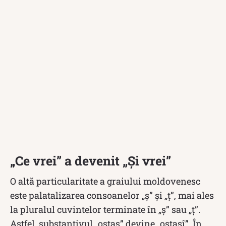
„Ce vrei” a devenit „Și vrei”
O altă particularitate a graiului moldovenesc
este palatalizarea consoanelor „ș” și „ț”, mai ales
la pluralul cuvintelor terminate în „ş” sau „ţ”.
Astfel, substantivul „ostaș” devine „ostaşî”. În