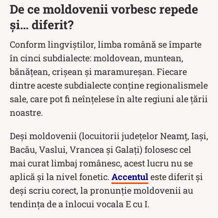
De ce moldovenii vorbesc repede
și… diferit?
Conform lingviștilor, limba română se împarte
în cinci subdialecte: moldovean, muntean,
bănăţean, crişean și maramureşan. Fiecare
dintre aceste subdialecte conține regionalismele
sale, care pot fi neînțelese în alte regiuni ale țării
noastre.
Deși moldovenii (locuitorii județelor Neamț, Iași,
Bacău, Vaslui, Vrancea și Galați) folosesc cel
mai curat limbaj românesc, acest lucru nu se
aplică și la nivel fonetic.
Accentul
este diferit și
deși scriu corect, la pronunție moldovenii au
tendința de a înlocui vocala E cu I.