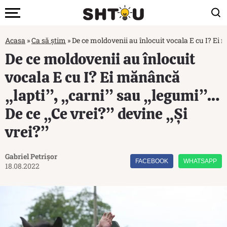
Acasa
»
Ca să știm
»
De ce moldovenii au înlocuit vocala E cu I? Ei m
De ce moldovenii au înlocuit
vocala E cu I? Ei mănâncă
„lapti”, „carni” sau „legumi”…
De ce „Ce vrei?” devine „Și
vrei?”
Gabriel Petrișor
FACEBOOK
WHATSAPP
18.08.2022