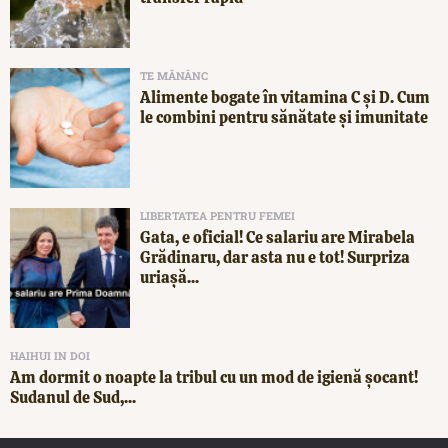
TE MĂNÂNC
Alimente bogate în vitamina C și D. Cum
le combini pentru sănătate și imunitate
LIBERTATEA PENTRU FEMEI
Gata, e oficial! Ce salariu are Mirabela
Grădinaru, dar asta nu e tot! Surpriza
uriașă...
HAIHUI IN DOI
Am dormit o noapte la tribul cu un mod de igienă șocant!
Sudanul de Sud,...