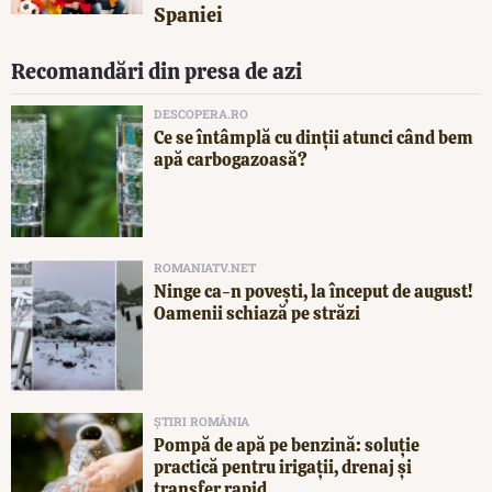
Spaniei
Recomandări din presa de azi
DESCOPERA.RO
Ce se întâmplă cu dinții atunci când bem
apă carbogazoasă?
ROMANIATV.NET
Ninge ca-n povești, la început de august!
Oamenii schiază pe străzi
ȘTIRI ROMÂNIA
Pompă de apă pe benzină: soluție
practică pentru irigații, drenaj și
transfer rapid