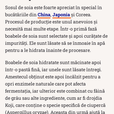
Sosul de soia este foarte apreciat în special în
bucătăriile din
China
,
Japonia
și Coreea.
Procesul de producţie este unul anevoios şi
necesită mai multe etape. Într-o primă fază
boabele de soia sunt selectate și apoi curățate de
impurități. Ele sunt lăsate să se înmoaie în apă
pentru a le hidrata înainte de procesare.
Boabele de soia hidratate sunt măcinate apoi
într-o pastă fină, iar unele sunt lăsate întregi.
Amestecul obținut este apoi încălzit pentru a
opri enzimele naturale care pot afecta
fermentația, iar ulterior este combinat cu făină
de grâu sau alte ingrediente, cum ar fi drojdia
Koji, care conține o specie specifică de ciupercă
(Aspergillus oryzae). Aceasta din urmă ajută la