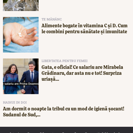
TE MĂNÂNC
Alimente bogate în vitamina C și D. Cum
le combini pentru sănătate și imunitate
LIBERTATEA PENTRU FEMEI
Gata, e oficial! Ce salariu are Mirabela
Grădinaru, dar asta nu e tot! Surpriza
uriașă...
HAIHUI IN DOI
Am dormit o noapte la tribul cu un mod de igienă șocant!
Sudanul de Sud,...