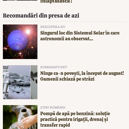
înfăptuiască?
Recomandări din presa de azi
DESCOPERA.RO
Singurul loc din Sistemul Solar în care
astronomii au observat...
ROMANIATV.NET
Ninge ca-n povești, la început de august!
Oamenii schiază pe străzi
ȘTIRI ROMÂNIA
Pompă de apă pe benzină: soluție
practică pentru irigații, drenaj și
transfer rapid