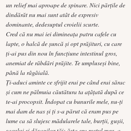
un relief mai aproape de spinare. Nici părţile de
dindărăt nu mai sunt atât de expresiv
dominante, dedesuptul croielii scurte.
Cred că nu mai iei dimineaţa patru cafele cu
lapte, o halcă de şuncă şi opt prăjituri, cu care
ţi-ai pus din nou în funcţiune intestinul gros,
anemiat de răbdări prăjite. Te umpluseşi bine,
până la râgâială.
Ţi-aduci aminte ce sfrijit erai pe când erai sărac
şi cum ne pălmuia căutătura ta aţâţată după ce
te-ai procopsit. Îndopat cu bunurile mele, nu-ţi
mai dam de nas şi ţi s-a părut că eram pus pe
lume ca să slujesc mădularele tale, burţii, guşii,
sacului şi dăsagilor tăi: ăsta era rostul meu, a