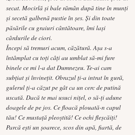
secat. Mocirlă şi bale rămân după tine în munţi
şi secetă galbenă pustie în şes. Şi din toate
păsările cu graiuri cântătoare, îmi laşi
cârdurile de ciori.
Începi să tremuri acum, căzătură. Aşa s-a
întâmplat cu toţi câţi au umblat să-mi fure
binele ce mi l-a dat Dumnezeu. Te-ai cam
subţiat şi învineţit. Obrazul ţi-a intrat în gură,
gulerul ţi-a căzut pe gât ca un cerc de putină
uscată. Dacă te mai usuci niţel, o să-ţi adune
doagele de pe jos. Ce floacă plouată-n capul
tău! Ce mustaţă pleoştită! Ce ochi fleşcăiţi!
Parcă eşti un şoarece, scos din apă, fiartă, de