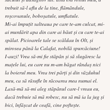
trebuit să-l aflu de la tine, flămândule,
roşcovanule, boboşatule, umflatule.
Mi-ai împuţit salteaua pe care te-am culcat, mi-
ai murdărit apa din care ai băut şi cu care te-ai
spălat. Picioarele tale se scăldau în Olt, şi
mirosea pănă la Calafat, nobilă spurcăciune!
I-auzi! Vrea să-mi fie stăpân şi să slugăresc la
maţele lui, eu care nu m-am băgat rândaş nici
la boierul meu. Vrea trei părţi şi din văzduhul
meu, ca să răsufle în răcoarea mea numai el.
Lasă-mă să-mi aleg stăpânul care-l vreau eu,
dacă trebuie să mă robesc, nu să mă ia la jug şi
bici, înfăşcat de ceafă, cine pofteşte.