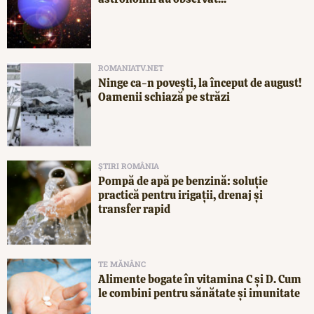
ROMANIATV.NET
Ninge ca-n povești, la început de august!
Oamenii schiază pe străzi
ȘTIRI ROMÂNIA
Pompă de apă pe benzină: soluție
practică pentru irigații, drenaj și
transfer rapid
TE MĂNÂNC
Alimente bogate în vitamina C și D. Cum
le combini pentru sănătate și imunitate