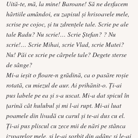
Uită-te, mă, la mine! Baroane! Să ne desfacem
hârtiile amândoi, eu zapisul şi hrisoavele mele,
scrise pe cojoc, şi tu zdrenţele tale. Scrie pe ale
tale Radu? Nu scrie!… Scrie Ştefan? ? Nu
scrie!… Scrie Mihai, scrie Vlad, scrie Matei?
Nu! Păi ce scrie pe cârpele tale? Degete sterse
de sânge?
Mi-a ieşit o floare-n grădină, ca o pasăre roşie
rotată, cu miezul de aur. Ai prihănit-o. Ţi-ai
pus labele pe ea şi s-a uscat. Mi-a dat spicul în
ţarină cât hulubul şi mi l-ai rupt. Mi-ai luat
poamele din livadă cu carul şi te-ai dus cu el.
Ţi-ai pus pliscul cu zece mii de nări pe stânca
izvoarelor mele, şi le-ai sorbit din adânc şi le-ai