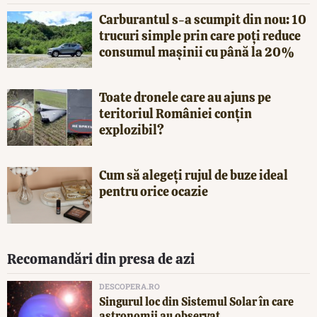
Carburantul s-a scumpit din nou: 10
trucuri simple prin care poți reduce
consumul mașinii cu până la 20%
Toate dronele care au ajuns pe
teritoriul României conțin
explozibil?
Cum să alegeți rujul de buze ideal
pentru orice ocazie
Recomandări din presa de azi
DESCOPERA.RO
Singurul loc din Sistemul Solar în care
astronomii au observat...