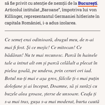
să fie privit cu atenție de nemții de la
București
.
Articolul intitulat „Baroane”, împotriva lui von
Killinger, reprezentantul Germaniei hitleriste în
capitala României, i-a adus izolarea.
Ce semeţ erai odinioară, dragul meu, de n-ai
mai fi fost. Şi ce mojic! Ce mitocan! Ce
bădăran! Nu te mai recunosc. Parcă în hainele
tale a intrat alt om şi parcă celălalt a plecat în
pielea goală, pe undeva, prin ceruri ori iad.
Botul nu-ţi mai e aşa gros, fălcile ţi-s mai puţin
dolofane şi ai început, Doamne, să şi surâzi cu
buzele alea groase, şterse de unsoare. Ceafa ţi
s-a mai tras, guşa s-a mai moderat, burta caută