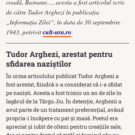
coadă, Baroane…, acesta a fost articolul scris
de către Tudor Arghezi în publicația
„Informația Zilei“, în data de 30 septembrie
cult-ura.ro
1943, potrivit
.
Tudor Arghezi, arestat pentru
sfidarea naziștilor
În urma articolului publicat Tudor Arghezi a
fost arestat, fiindcă s-a considerat că i-a sfidat
pe naziști. Acesta a fost trimis un an de zile în
lagărul de la Târgu Jiu. În detenție, Arghezii a
avut parte de un tratament preferențial, având
propria-i încăpere cu pat și masă. Poetul era
apreciat și iubit de olteni pentru creațiile sale,
dar și pentru faptul că tatăl și bunicul său au