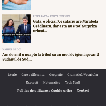
LIBERTATEA PENTRU FEMEI
Gata, e oficial! Ce salariu are Mirabela
Grădinaru, dar asta nu e tot! Surpriza
uriașă...
HAIHUI IN DOI
Am dormit o noapte la tribul cu un mod de igienă șocant!
Sudanul de Sud,...
Istorie
Care e diferența
Geografie
Gramatică/Vocabular
Expresii
Matematica
Tech Stuff
Contact
Politica de utilizare a Cookie‐urilor