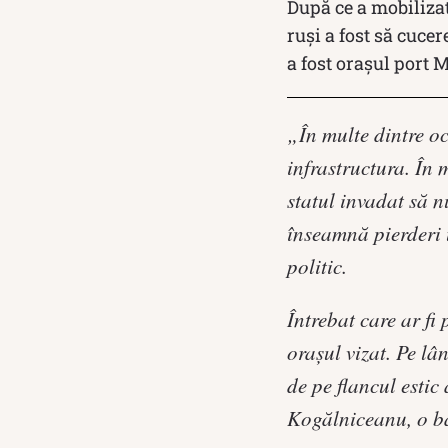
După ce a mobilizat
ruși a fost să cucer
a fost orașul port 
„În multe dintre oc
infrastructura. În 
statul invadat să n
înseamnă pierderi 
politic.
Întrebat care ar fi
orașul vizat. Pe lâ
de pe flancul estic
Kogălniceanu, o b