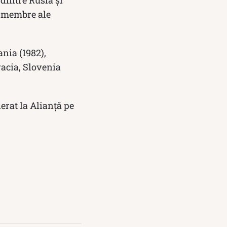
dintre Rusia și
t membre ale
ania (1982),
vacia, Slovenia
rat la Alianță pe