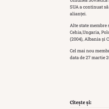
Uniunea Sovietică 
SUA a continuat să 
alianței.
Alte state membre s
Cehia,Ungaria, Polo
(2004), Albania și 
Cel mai nou membru
data de 27 martie 2
Citește și: