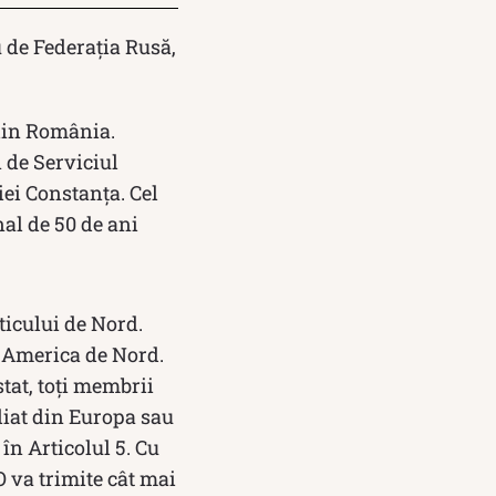
 de Federația Rusă,
 din România.
 de Serviciul
iei Constanța. Cel
nal de 50 de ani
ticului de Nord.
i America de Nord.
tat, toţi membrii
liat din Europa sau
în Articolul 5. Cu
O va trimite cât mai