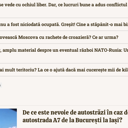
se vede cu ochiul liber. Dar, ce lucruri bune a adus conflictul
 nu a fost niciodată ocupată. Greșit! Cine a stăpânit-o mai b
lovească Moscova cu rachete de croazieră? Ce ar urma?
, amplu material despre un eventual război NATO-Rusia: U
ai mult teritoriu? La ce o ajută dacă mai cucerește mii de k
a
De ce este nevoie de autostrăzi în caz d
autostrada A7 de la București la Iași?