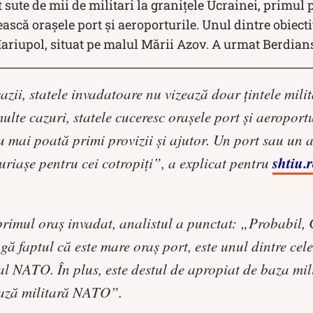
 sute de mii de militari la granițele Ucrainei, primul 
ească orașele port și aeroporturile. Unul dintre obiecti
Mariupol, situat pe malul Mării Azov. A urmat Berdiansk
azii, statele invadatoare nu vizează doar țintele milit
multe cazuri, statele cuceresc orașele port și aeroport
u mai poată primi provizii și ajutor. Un port sau un 
shtiu.
uriașe pentru cei cotropiți”, a explicat pentru
 primul oraș invadat, analistul a punctat: „Probabil, 
ngă faptul că este mare oraș port, este unul dintre ce
 al NATO. În plus, este destul de apropiat de baza mi
ază militară NATO”.