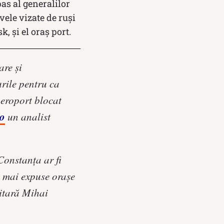
pas al generalilor
vele vizate de ruși
, și el oraș port.
are și
urile pentru ca
aeroport blocat
ro
un analist
Constanța ar fi
le mai expuse orașe
litară Mihai