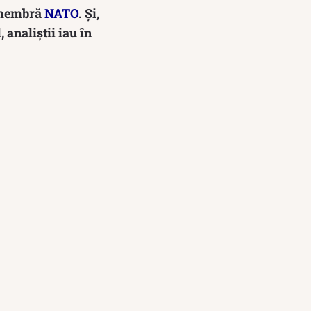
ă membră
NATO
. Și,
 analiștii iau în