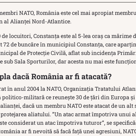
i membri NATO, România este cel mai apropiat membru
 al Alianței Nord-Atlantice.
 de locuitori, Constanța este al 5-lea oraș ca mărime
nt 72 de buncăre în municipiul Constanța, care aparțin
icipal de Protecție Civilă, aflat sub incidența Primăr
e sub Sala Sporturilor, dar acesta nu mai este funcțio
pla dacă România ar fi atacată?
at în anul 2004 la NATO, Organizația Tratatului Atlan
 politico-militară ce reunește 30 de țări din Europa ș
alianței, dacă un membru NATO este atacat de un alt s
protejarea aliatului. ”Un atac armat împotriva unui a
te considerat un atac împotriva tuturor”, se specifică 
România ar fi nevoită să facă față unei agresiuni, NAT