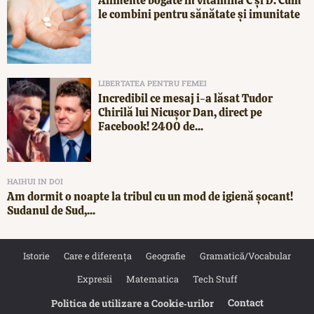
Alimente bogate în vitamina C și D. Cum
le combini pentru sănătate și imunitate
LIBERTATEA PENTRU FEMEI
Incredibil ce mesaj i-a lăsat Tudor
Chirilă lui Nicușor Dan, direct pe
Facebook! 2400 de...
HAIHUI IN DOI
Am dormit o noapte la tribul cu un mod de igienă șocant!
Sudanul de Sud,...
Istorie
Care e diferența
Geografie
Gramatică/Vocabular
Expresii
Matematica
Tech Stuff
Contact
Politica de utilizare a Cookie‐urilor