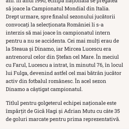
ani. În anul 1990, echipa națională se pregătea
să joace la Campionatul Mondial din Italia.
Drept urmare, spre finalul sezonului jucătorii
convocați la selecționata României li s-a
interzis să mai joace în campionatul intern
pentru a nu se accidenta. Cei mai mulți erau de
la Steaua și Dinamo, iar Mircea Lucescu era
antrenorul celor din Ștefan cel Mare. În meciul
cu Farul, Lucescu a intrat, în minutul 76, în locul
lui Fulga, devenind astfel cel mai bătrân jucător
activ din fotbalul românesc. În acel sezon
Dinamo a câștigat campionatul.
Titlul pentru golgeterul echipei naționale este
împărțit de Gică Hagi și Adrian Mutu cu câte 35
de goluri marcate pentru prima reprezentativă.