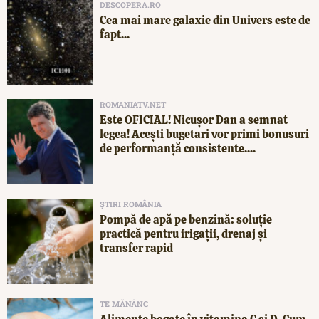
DESCOPERA.RO
Cea mai mare galaxie din Univers este de
fapt...
ROMANIATV.NET
Este OFICIAL! Nicușor Dan a semnat
legea! Acești bugetari vor primi bonusuri
de performanță consistente....
ȘTIRI ROMÂNIA
Pompă de apă pe benzină: soluție
practică pentru irigații, drenaj și
transfer rapid
TE MĂNÂNC