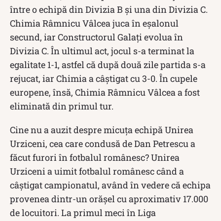
între o echipă din Divizia B și una din Divizia C.
Chimia Râmnicu Vâlcea juca în eșalonul
secund, iar Constructorul Galați evolua în
Divizia C. În ultimul act, jocul s-a terminat la
egalitate 1-1, astfel că după două zile partida s-a
rejucat, iar Chimia a câștigat cu 3-0. În cupele
europene, însă, Chimia Râmnicu Vâlcea a fost
eliminată din primul tur.
Cine nu a auzit despre micuța echipă Unirea
Urziceni, cea care condusă de Dan Petrescu a
făcut furori în fotbalul românesc? Unirea
Urziceni a uimit fotbalul românesc când a
câștigat campionatul, având în vedere că echipa
provenea dintr-un orăşel cu aproximativ 17.000
de locuitori. La primul meci în Liga