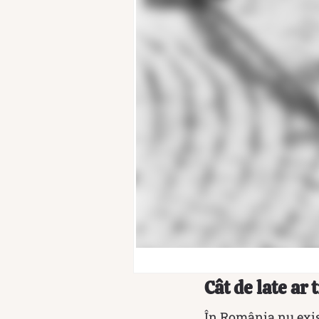
Cât de late ar 
În România nu exist