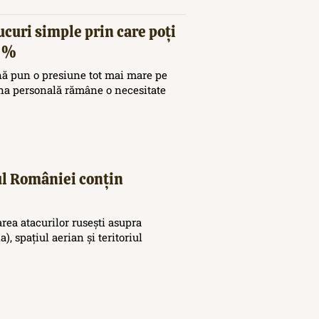
ucuri simple prin care poți
20%
nă pun o presiune tot mai mare pe
ina personală rămâne o necesitate
iul României conțin
area atacurilor rusești asupra
), spațiul aerian și teritoriul