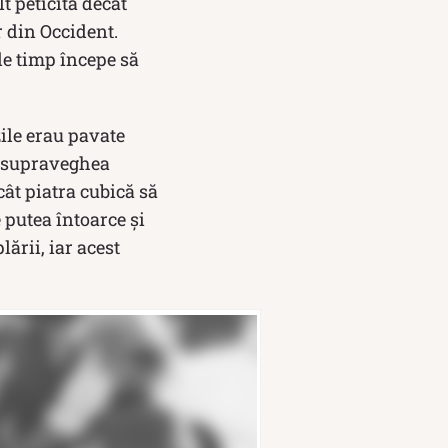
t peticită decât
r din Occident.
de timp începe să
zile erau pavate
ui supraveghea
ât piatra cubică să
e putea întoarce și
lării, iar acest