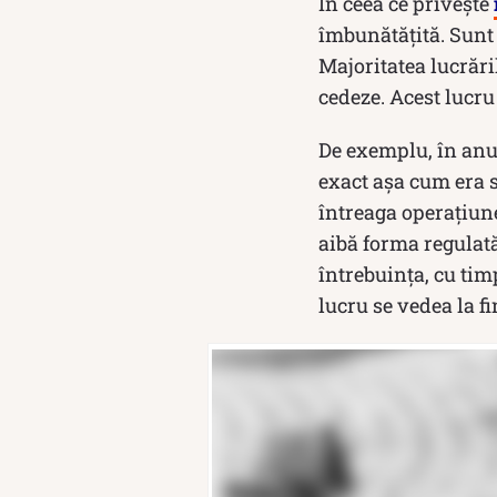
În ceea ce privește
îmbunătățită. Sunt 
Majoritatea lucrări
cedeze. Acest lucru
De exemplu, în anul
exact așa cum era s
întreaga operațiune
aibă forma regulată 
întrebuința, cu timp
lucru se vedea la f