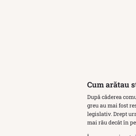
Cum arătau st
După căderea comu
greu au mai fost re
legislativ. Drept u
mai rău decât în p