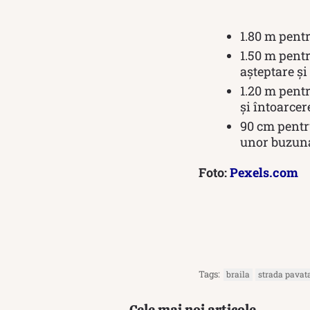
1.80 m pentr
1.50 m pent
așteptare și
1.20 m pent
și întoarcer
90 cm pentru
unor buzunar
Foto:
Pexels.com
Tags:
braila
strada pavat