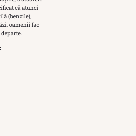
ificat că atunci
lă (benzile),
tăzi, oamenii fac
 departe.
: