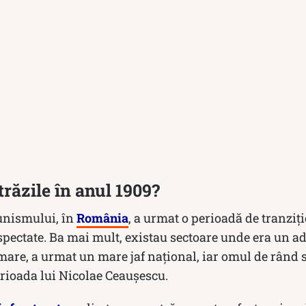
răzile în anul 1909?
nismului, în
România
, a urmat o perioadă de tranziți
spectate. Ba mai mult, existau sectoare unde era un a
rmare, a urmat un mare jaf național, iar omul de rând s
erioada lui Nicolae Ceaușescu.