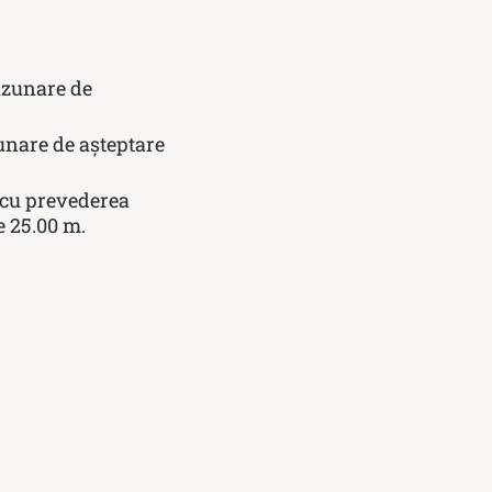
uzunare de
unare de așteptare
, cu prevederea
e 25.00 m.