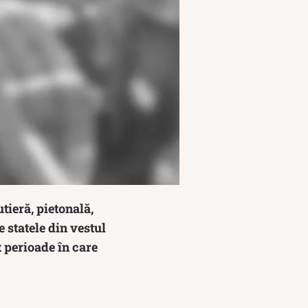
tieră, pietonală,
e statele din vestul
t perioade în care