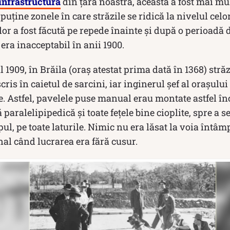
infrastructura
din țara noastră, aceasta a fost mai mul
puține zonele în care străzile se ridică la nivelul celo
lor a fost făcută pe repede înainte și după o perioadă 
 era inacceptabil în anii 1900.
 1909, în Brăila (oraș atestat prima dată în 1368) stră
cris în caietul de sarcini, iar inginerul șef al orașul
. Astfel, pavelele puse manual erau montate astfel înc
paralelipipedică și toate fețele bine cioplite, spre a s
ul, pe toate laturile. Nimic nu era lăsat la voia întâmp
inal când lucrarea era fără cusur.