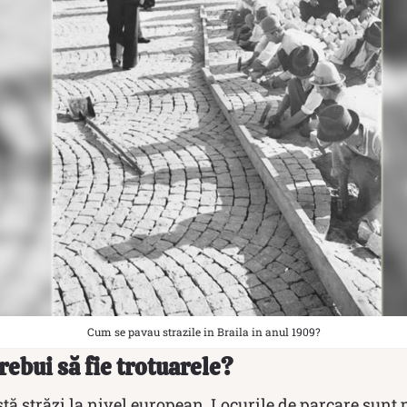
Cum se pavau strazile in Braila in anul 1909?
trebui să fie trotuarele?
ă străzi la nivel european. Locurile de parcare sunt p