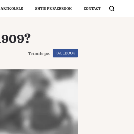
 ARTICOLELE
SHTIU PE FACEBOOK
CONTACT
 1909?
Trimite pe:
FACEBOOK