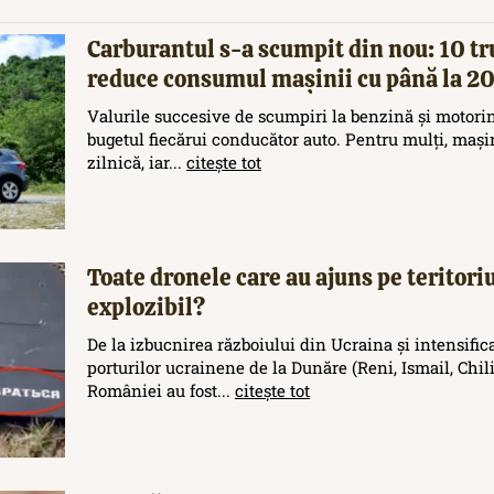
Carburantul s-a scumpit din nou: 10 tr
reduce consumul mașinii cu până la 
Valurile succesive de scumpiri la benzină și motori
bugetul fiecărui conducător auto. Pentru mulți, maș
zilnică, iar...
citește tot
Toate dronele care au ajuns pe teritor
explozibil?
De la izbucnirea războiului din Ucraina și intensific
porturilor ucrainene de la Dunăre (Reni, Ismail, Chilia
României au fost...
citește tot