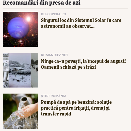
Recomandări din presa de azi
DESCOPERA.RO
Singurul loc din Sistemul Solar în care
astronomii au observat...
ROMANIATV.NET
Ninge ca-n povești, la început de august!
Oamenii schiază pe străzi
ȘTIRI ROMÂNIA
Pompă de apă pe benzină: soluție
practică pentru irigații, drenaj și
transfer rapid