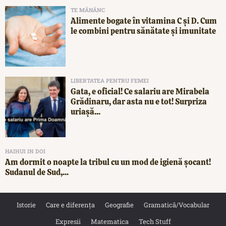
TE MĂNÂNC
Alimente bogate în vitamina C și D. Cum
le combini pentru sănătate și imunitate
LIBERTATEA PENTRU FEMEI
Gata, e oficial! Ce salariu are Mirabela
Grădinaru, dar asta nu e tot! Surpriza
uriașă...
HAIHUI IN DOI
Am dormit o noapte la tribul cu un mod de igienă șocant!
Sudanul de Sud,...
Istorie
Care e diferența
Geografie
Gramatică/Vocabular
Expresii
Matematica
Tech Stuff