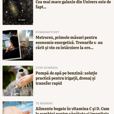
Cea mai mare galaxie din Univers este de
fapt...
ROMANIATV.NET
Metrorex, primele măsuri pentru
economie energetică. Trenurile s-au
rărit și vin cu întârziere la ore...
ȘTIRI ROMÂNIA
Pompă de apă pe benzină: soluție
practică pentru irigații, drenaj și
transfer rapid
TE MĂNÂNC
Alimente bogate în vitamina C și D. Cum
le combini pentru sănătate și imunitate