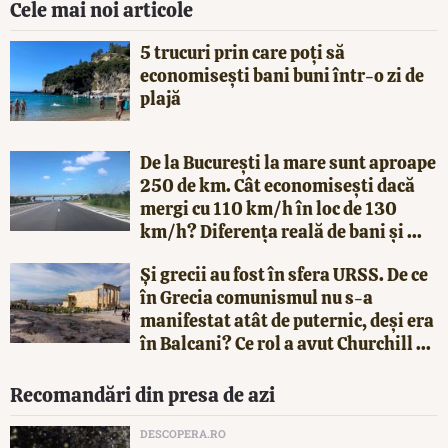
Cele mai noi articole
5 trucuri prin care poți să
economisești bani buni într-o zi de
plajă
De la București la mare sunt aproape
250 de km. Cât economisești dacă
mergi cu 110 km/h în loc de 130
km/h? Diferența reală de bani și ...
Și grecii au fost în sfera URSS. De ce
în Grecia comunismul nu s-a
manifestat atât de puternic, deși era
în Balcani? Ce rol a avut Churchill ...
Recomandări din presa de azi
DESCOPERA.RO