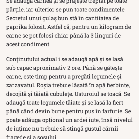
Se adaugă carnea și se prăjește treptat pe toate
părțile, iar ulterior se pun toate condimentele.
Secretul unui gulaș bun stă în cantitatea de
paprika folosit. Astfel că, pentru un kilogram de
carne se pot folosi chiar până la 3 linguri de
acest condiment.
Conținutului actual i se adaugă apă și se lasă
sub capac aproximativ 2 ore. Până se gătește
carne, este timp pentru a pregăti legumele și
zarzavatul. Roșia trebuie lăsată în apă fierbinte,
decojită și tăiată cubulețe. Usturoiul se toacă. Se
adaugă toate legumele tăiate și se lasă la fiert
până când devin bune pentru pus în farfurie. Se
poate adăuga opțional un ardei iute, însă nivelul
de iuțime nu trebuie să stingă gustul cărnii
fragede și a sosului.