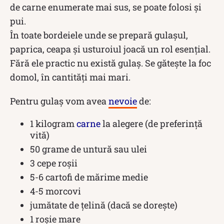
de carne enumerate mai sus, se poate folosi și
pui.
În toate bordeiele unde se prepară gulașul,
paprica, ceapa și usturoiul joacă un rol esențial.
Fără ele practic nu există gulaș. Se gătește la foc
domol, în cantități mai mari.
Pentru gulaș vom avea
nevoie
de:
1 kilogram
carne
la alegere (de preferință
vită)
50 grame de untură sau ulei
3 cepe roșii
5-6 cartofi de mărime medie
4-5 morcovi
jumătate de țelină (dacă se dorește)
1 roșie mare