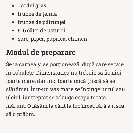
1 ardei gras
frunze de țelină
frunze de pătrunjel
5-6 căței de usturoi
sare, piper, paprica, chimen.
Modul de preparare
Se ia carnea și se porționează, după care se taie
în cubulețe. Dimensiunea nu trebuie să fie nici
foarte mare, dar nici foarte mică (riscă să se
sfărâme). Într-un vas mare se încinge untul sau
uleiul, iar treptat se adaugă ceapa tocată
mărunt. O lăsăm la călit la foc încet, fără a risca
să o prăjim.