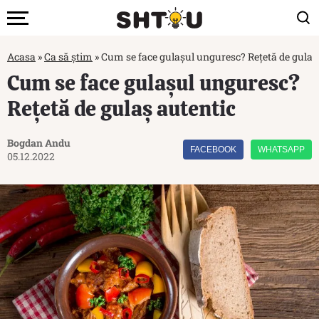
Acasa
»
Ca să știm
»
Cum se face gulașul unguresc? Rețetă de gulaș
Cum se face gulașul unguresc?
Rețetă de gulaș autentic
Bogdan Andu
FACEBOOK
WHATSAPP
05.12.2022