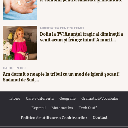
LIBERTATEA PENTRU FEMEI
Doliu la TV! Anunțul tragic al dimineții a
venit acum și frânge inimi! A murit...
HAIHUI IN DOI
Am dormit o noapte la tribul cu un mod de igienă șocant!
Sudanul de Sud,...
Istorie
Care e diferența
Geografie
Gramatică/Vocabular
Expresii
Matematica
Tech Stuff
Contact
Politica de utilizare a Cookie‐urilor