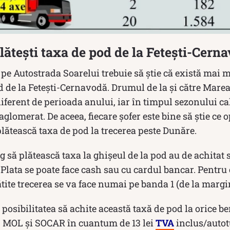
lătești taxa de pod de la Fetești-Cern
ă pe Autostrada Soarelui trebuie să știe că există mai 
d de la Fetești-Cernavodă. Drumul de la și către Marea
ferent de perioada anului, iar în timpul sezonului ca
glomerat. De aceea, fiecare șofer este bine să știe ce 
plătească taxa de pod la trecerea peste Dunăre.
eg să plătească taxa la ghișeul de la pod au de achitat
Plata se poate face cash sau cu cardul bancar. Pentru 
ite trecerea se va face numai pe banda 1 (de la margi
u posibilitatea să achite această taxă de pod la orice 
 MOL și SOCAR în cuantum de 13 lei
TVA
inclus/autot