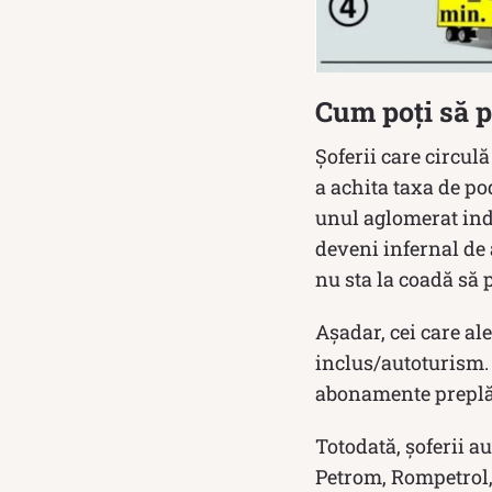
Cum poți să p
Șoferii care circul
a achita taxa de po
unul aglomerat indi
deveni infernal de a
nu sta la coadă să 
Așadar, cei care al
inclus/autoturism. 
abonamente preplăt
Totodată, șoferii a
Petrom, Rompetrol,