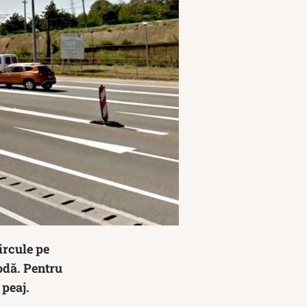
ircule pe
odă. Pentru
 peaj.