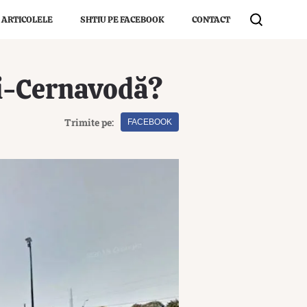
 ARTICOLELE
SHTIU PE FACEBOOK
CONTACT
ști-Cernavodă?
Trimite pe:
FACEBOOK