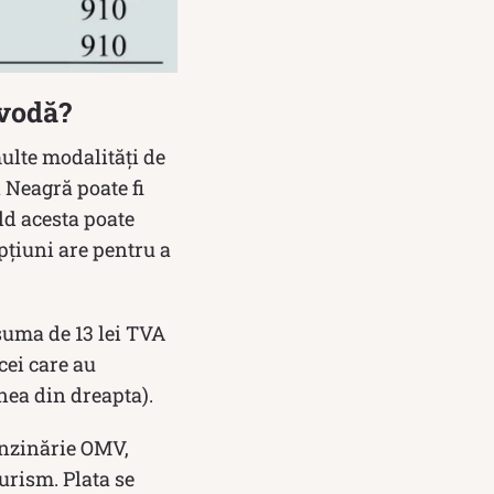
avodă?
multe modalități de
 Neagră poate fi
ld acesta poate
opțiuni are pentru a
 suma de 13 lei TVA
cei care au
nea din dreapta).
benzinărie OMV,
urism. Plata se