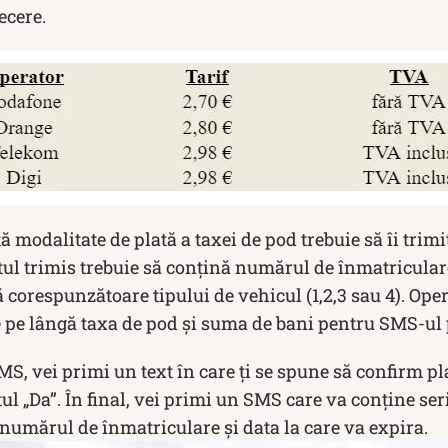
ecere.
tă modalitate de plată a taxei de pod trebuie să îi trim
ul trimis trebuie să conțină numărul de înmatricular
ă corespunzătoare tipului de vehicul (1,2,3 sau 4). Oper
 pe lângă taxa de pod și suma de bani pentru SMS-ul 
MS, vei primi un text în care ți se spune să confirm pla
ul „Da”. În final, vei primi un SMS care va conține ser
 numărul de înmatriculare și data la care va expira.