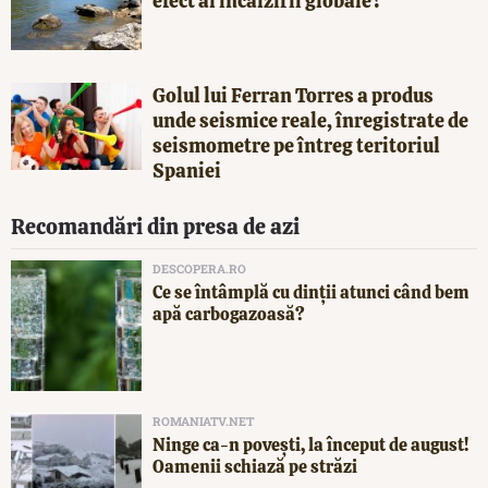
efect al încălzirii globale?
Golul lui Ferran Torres a produs
unde seismice reale, înregistrate de
seismometre pe întreg teritoriul
Spaniei
Recomandări din presa de azi
DESCOPERA.RO
Ce se întâmplă cu dinții atunci când bem
apă carbogazoasă?
ROMANIATV.NET
Ninge ca-n povești, la început de august!
Oamenii schiază pe străzi