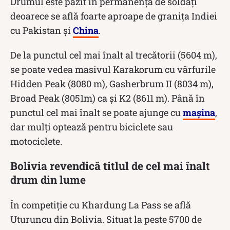
Drumul este păzit în permanență de soldați
deoarece se află foarte aproape de granița Indiei
cu Pakistan și
China
.
De la punctul cel mai înalt al trecătorii (5604 m),
se poate vedea masivul Karakorum cu vârfurile
Hidden Peak (8080 m), Gasherbrum II (8034 m),
Broad Peak (8051m) ca și K2 (8611 m). Până în
punctul cel mai înalt se poate ajunge cu
mașina
,
dar mulți optează pentru biciclete sau
motociclete.
Bolivia revendică titlul de cel mai înalt
drum din lume
În competiție cu Khardung La Pass se află
Uturuncu din Bolivia. Situat la peste 5700 de