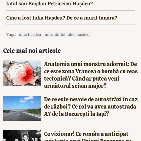
tatăl său Bogdan Petriceicu Hașdeu?
Cine a fost Iulia Hașdeu? De ce a murit tânăra?
Tags:
iulia hasdeu
mormântul iuliei hasdeu
Cele mai noi articole
Anatomia unui monstru adormit: De
ce este zona Vrancea o bombă cu ceas
tectonică? Când ar putea veni
următorul seism major?
De ce este nevoie de autostrăzi în caz
de război? Ce rol va avea autostrada
A7 de la București la Iași?
Ce vizionar! Ce român a anticipat