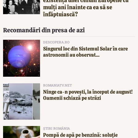
existența unei Uniuni Europene cu
mulți ani înainte ca ea să se
înfăptuiască?
Recomandări din presa de azi
DESCOPERA.RO
Singurul loc din Sistemul Solar în care
astronomii au observat...
ROMANIATV.NET
Ninge ca-n povești, la început de august!
Oamenii schiază pe străzi
ȘTIRI ROMÂNIA
Pompă de apă pe benzină: soluție