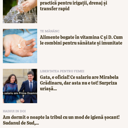
practică pentru irigații, drenaj și
transfer rapid
TE MĂNÂNC
Alimente bogate în vitamina C și D. Cum
le combini pentru sănătate și imunitate
LIBERTATEA PENTRU FEMEI
Gata, e oficial! Ce salariu are Mirabela
Grădinaru, dar asta nu e tot! Surpriza
uriașă...
HAIHUI IN DOI
Am dormit o noapte la tribul cu un mod de igienă șocant!
Sudanul de Sud,...