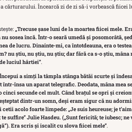
 cărturarului. Încearcă zi de zi să-i vorbească fiicei lui
tește:
„Trecuse șase luni de la moartea fiicei mele. Er
 nu sosea încă. Într-o seară umedă și posomorâtă, șe
a de lucru. Dinainte-mi, ca întotdeauna, era o testea 
? nu știu, nu știu, nu știu; dar fără ca s-o știu, mâna
de luciul hârtiei”
.
Începui a simți la tâmpla stânga bătăi scurte și îndesa
at într-însa un aparat telegrafic. Deodata, mâna mea s
 cinci secunde cel mult. Când brațul se opri și creion
deșteptat dintr-un somn, deși eram sigur că nu adorm
i cetii acolo foarte limpede: „Je suis heureuse; je t’ai
 te suffire” Julie Hasdeu. („Sunt fericită; te iubesc; n
gă”). Era scris și iscalit cu slova fiicei mele”
.