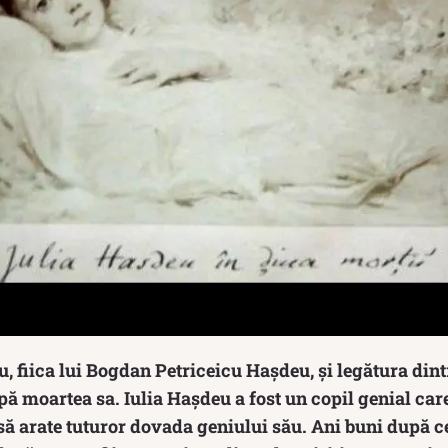
, fiica lui Bogdan Petriceicu Haşdeu, și legătura dintr
ă moartea sa. Iulia Hașdeu a fost un copil genial care
 să arate tuturor dovada geniului său. Ani buni după ce