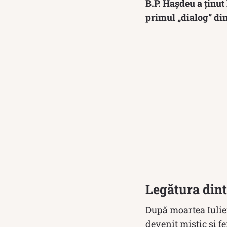
B.P. Hașdeu a ținut
primul „dialog” din
Legătura dint
După moartea Iuliei
devenit mistic și f