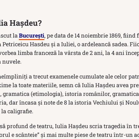
ulia Hașdeu?
ăscut la
București
, pe data de 14 noiembrie 1869, fiind 
 Petriceicu Hasdeu și a Iuliei, o ardeleancă sadea. Fi
orbea limba franceză la vârsta de 2 ani, la 4 ani începu
a nuvele.
neîmpliniți a trecut examenele cumulate ale celor pat
me la toate materiile, semn că Iulia Hașdeu avea pref
ţi, gramatica (etimologia), istoria românilor, gramatica
ria, dar încasa și note de 8 la istoria Vechiului şi Nou
la caligrafie.
rasă profund de teatru, Iulia Hașdeu scria tragedia în t
rul e scânteie” și mai multe piese de teatru într-un ac