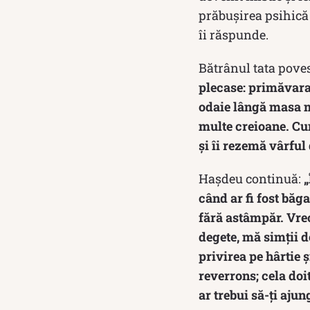
prăbușirea psihică a
îi răspunde.
Bătrânul tata poves
plecase: primăvara
odaie lângă masa me
multe creioane. Cum
și îi rezemă vârful 
Hașdeu continuă:
„
când ar fi fost băg
fără astâmpăr. Vreo
degete, mă simții 
privirea pe hârtie ș
reverrons; cela doit
ar trebui să-ți ajun