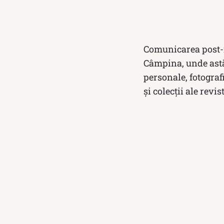
Comunicarea post-mo
Câmpina, unde astă
personale, fotograf
și colecții ale rev