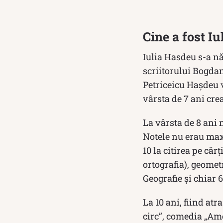
Cine a fost I
Iulia Hasdeu s-a n
scriitorului Bogdan
Petriceicu Haşdeu v
vârsta de 7 ani cre
La vârsta de 8 ani 
Notele nu erau maxi
10 la citirea pe căr
ortografia), geomet
Geografie și chiar 6 
La 10 ani, fiind at
circ”, comedia „Amo