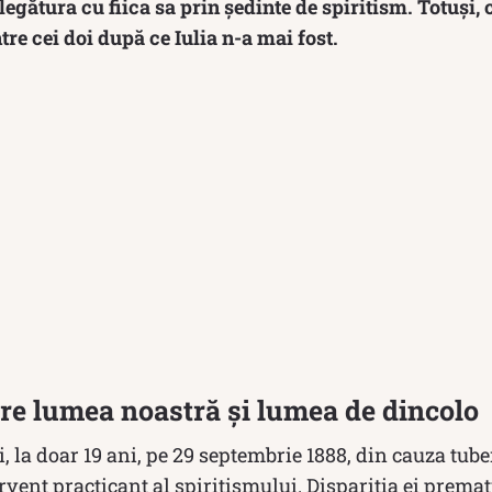
 legătura cu fiica sa prin ședinte de spiritism. Totuși
tre cei doi după ce Iulia n-a mai fost.
re lumea noastră și lumea de dincolo
, la doar 19 ani, pe 29 septembrie 1888, din cauza tub
ervent practicant al spiritismului. Dispariția ei prema