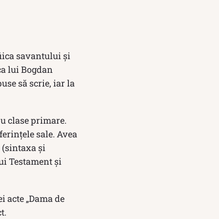
fiica savantului și
ica lui Bogdan
se să scrie, iar la
ru clase primare.
erințele sale. Avea
 (sintaxa şi
lui Testament și
rei acte „Dama de
t.