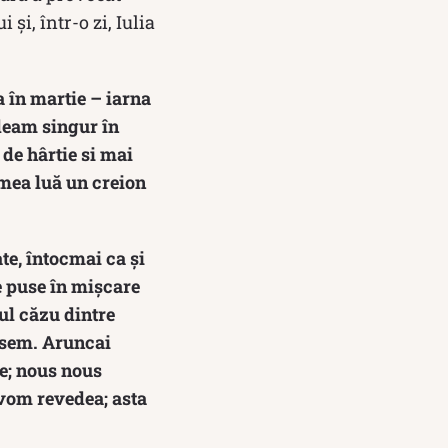
 și, într-o zi, Iulia
a în martie – iarna
deam singur în
de hârtie si mai
 mea luă un creion
te, întocmai ca și
e puse în mișcare
ul căzu dintre
isem. Aruncai
me; nous nous
e vom revedea; asta