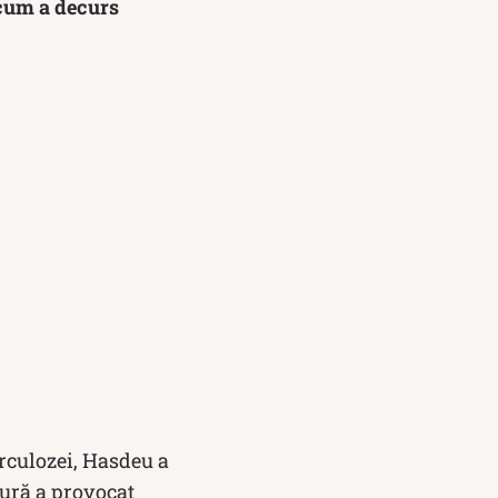
, cum a decurs
erculozei, Hasdeu a
tură a provocat