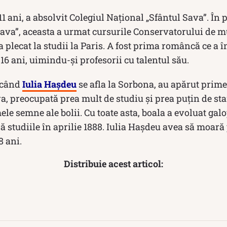
1 ani, a absolvit Colegiul Național „Sfântul Sava”. În 
Sava”, aceasta a urmat cursurile Conservatorului de m
a plecat la studii la Paris. A fost prima româncă ce a 
16 ani, uimindu-și profesorii cu talentul său.
 când
Iulia Haşdeu
se afla la Sorbona, au apărut prim
a, preocupată prea mult de studiu şi prea puţin de star
ele semne ale bolii. Cu toate asta, boala a evoluat galo
ă studiile în aprilie 1888. Iulia Hașdeu avea să moară
8 ani.
Distribuie acest articol: