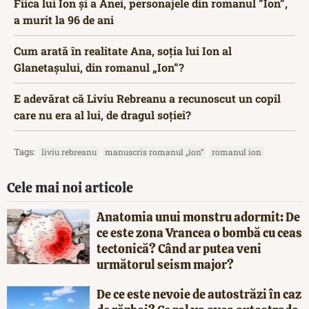
Fiica lui Ion și a Anei, personajele din romanul ”Ion”,
a murit la 96 de ani
Cum arată în realitate Ana, soția lui Ion al
Glanetașului, din romanul „Ion”?
E adevărat că Liviu Rebreanu a recunoscut un copil
care nu era al lui, de dragul soției?
Tags:
liviu rebreanu
manuscris romanul „ion”
romanul ion
Cele mai noi articole
Anatomia unui monstru adormit: De
ce este zona Vrancea o bombă cu ceas
tectonică? Când ar putea veni
următorul seism major?
De ce este nevoie de autostrăzi în caz