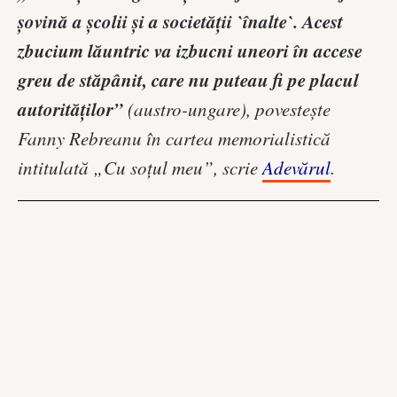
şovină a şcolii şi a societăţii `înalte`. Acest
zbucium lăuntric va izbucni uneori în accese
greu de stăpânit, care nu puteau fi pe placul
autorităţilor”
(austro-ungare), povesteşte
Fanny Rebreanu în cartea memorialistică
intitulată „Cu soţul meu”, scrie
Adevărul
.