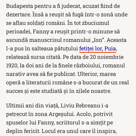
Budapesta pentru a fi judecat, acuzat fiind de
dezertare. Însă a reușit să fugă într-o zonă unde
se aflau soldați români. În tot zbuciumul
perioadei, Fanny a reușit printr-o minune să
ascundă manuscrisul romanului „Ion”. Aceasta
l-a pus în salteaua pătuțului
fetiței lor, Puia
,
relatează sursa citată. Pe data de 20 noiembrie
1920, la doi ani de la finele războiului, romanul
narativ avea să fie publicat. Ulterior, marea
operă a literaturii române s-a bucurat de un real
succes și este studiată și în zilele noastre.
Ultimii ani din viață, Liviu Rebreanu i-a
petrecut în zona Argeșului. Acolo, potrivit
spuselor lui Fanny, scriitorul s-a simțit pe
deplin fericit. Locul era unul care îl inspira,