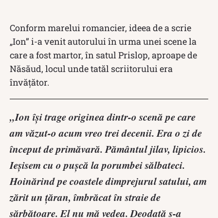
Conform marelui romancier, ideea de a scrie
„Ion” i-a venit autorului în urma unei scene la
care a fost martor, în satul Prislop, aproape de
Năsăud, locul unde tatăl scriitorului era
învățător.
„Ion îşi trage originea dintr-o scenă pe care
am văzut-o acum vreo trei decenii. Era o zi de
început de primăvară. Pământul jilav, lipicios.
Ieşisem cu o puşcă la porumbei sălbateci.
Hoinărind pe coastele dimprejurul satului, am
zărit un ţăran, îmbrăcat în straie de
sărbătoare. El nu mă vedea. Deodată s-a