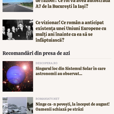
de război? Ce rol va avea autostrada
A7 de la București la Iași?
Ce vizionar! Ce român a anticipat
existența unei Uniuni Europene cu
mulți ani înainte ca ea să se
înfăptuiască?
Recomandări din presa de azi
DESCOPERA.RO
Singurul loc din Sistemul Solar în care
astronomii au observat...
ROMANIATV.NET
Ninge ca-n povești, la început de august!
Oamenii schiază pe străzi