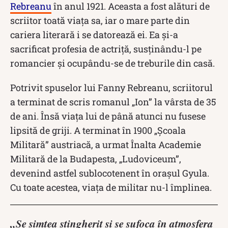
Rebreanu
în anul 1921. Aceasta a fost alături de
scriitor toată viața sa, iar o mare parte din
cariera literară i se datorează ei. Ea și-a
sacrificat profesia de actriță, susținându-l pe
romancier și ocupându-se de treburile din casă.
Potrivit spuselor lui Fanny Rebreanu, scriitorul
a terminat de scris romanul „Ion” la vârsta de 35
de ani. Însă viața lui de până atunci nu fusese
lipsită de griji. A terminat în 1900 „Școala
Militară” austriacă, a urmat Înalta Academie
Militară de la Budapesta, „Ludoviceum”,
devenind astfel sublocotenent în orașul Gyula.
Cu toate acestea, viața de militar nu-l împlinea.
„Se simţea stingherit şi se sufoca în atmosfera