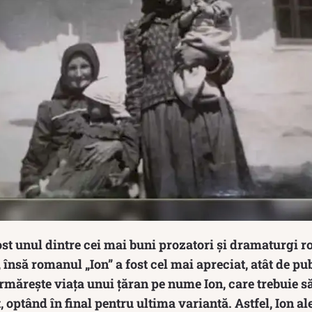
st unul dintre cei mai buni prozatori și dramaturgi r
 însă romanul „Ion” a fost cel mai apreciat, atât de publ
urmărește viața unui țăran pe nume Ion, care trebuie s
 optând în final pentru ultima variantă. Astfel, Ion al