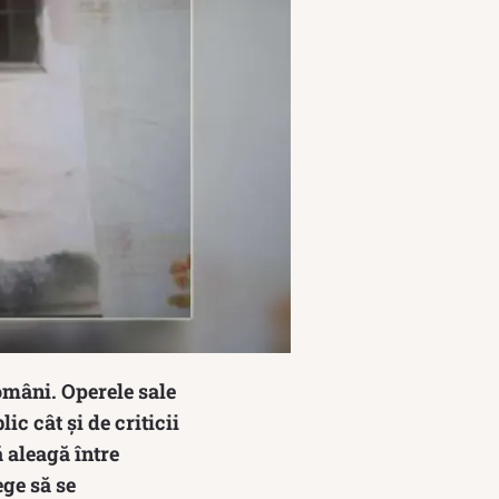
omâni. Operele sale
ic cât și de criticii
ă aleagă între
ege să se