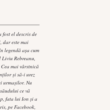
fost el descris de
, dar este mai
t în legendă așa cum
al Liviu Rebreanu,
i. Cea mai vârstnică
ților și să-i urez
și urmașilor. Nu
săudului ce vă
, fata lui Ion și a
cris, pe Facebook,