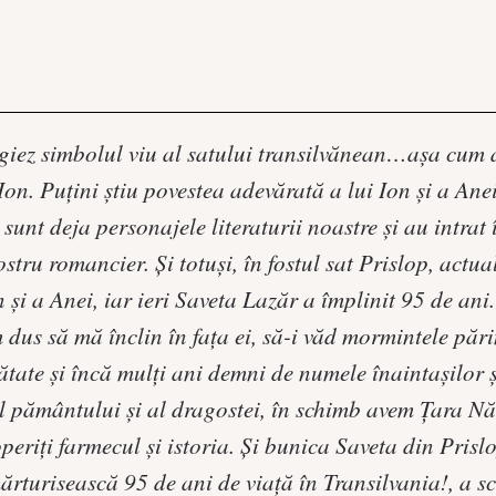
giez simbolul viu al satului transilvănean…așa cum a 
on. Puțini știu povestea adevărată a lui Ion și a Anei
 sunt deja personajele literaturii noastre și au intra
ostru romancier. Și totuși, în fostul sat Prislop, actu
on și a Anei, iar ieri Saveta Lazăr a împlinit 95 de an
 dus să mă înclin în fața ei, să-i văd mormintele părin
nătate și încă mulți ani demni de numele înaintașilor 
 pământului și al dragostei, în schimb avem Țara Nă
periți farmecul și istoria. Și bunica Saveta din Prislop
mărturisească 95 de ani de viață în Transilvania!, a s