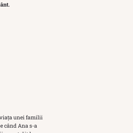
ânt.
viața unei familii
 pe când Ana s-a