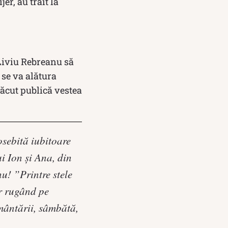
er, au trăit la
 Liviu Rebreanu să
 se va alătura
 făcut publică vestea
osebită iubitoare
i Ion și Ana, din
u! ”Printre stele
ar rugând pe
ântării, sâmbătă,