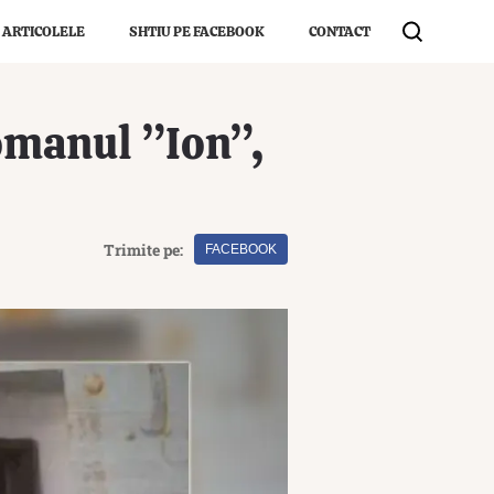
 ARTICOLELE
SHTIU PE FACEBOOK
CONTACT
romanul ”Ion”,
Trimite pe:
FACEBOOK