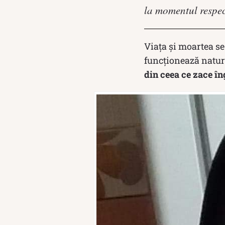
la momentul respec
Viața și moartea s
funcționează natur
din ceea ce zace î