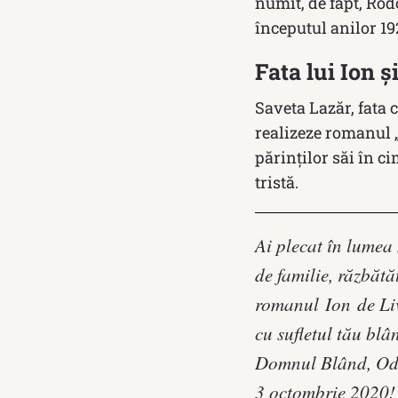
numit, de fapt, Rodo
începutul anilor 1920
Fata lui Ion ș
Saveta Lazăr, fata 
realizeze romanul „
părinților săi în ci
tristă.
Ai plecat în lumea
de familie, răzbătă
romanul Ion de Liv
cu sufletul tău bl
Domnul Blând, Odi
3 octombrie 2020!”