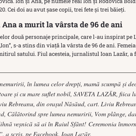
vica. Ion şi Ana, pe numele real Ion şi Rodovica Boldij
. Cei doi au avut șase copii, trei fete și trei băieți.
i Ana a murit la vârsta de 96 de ani
celor două personaje principale, care l-au inspirat pe
Ion”, s-a stins din viață la vârsta de 96 de ani. Femeia
mitirul satului. Fiul acesteia, jurnalistul Ioan Lazăr, a
 nemuririi, în lumea celor drepți, mamă scumpă și de
toare și cu mare suflet nobil, SAVETA LAZĂR, fiica lu
iu Rebreanu, din orașul Năsăud, cart. Liviu Rebrean
ând, Călătorind spre lumea nemuririi, Vom plânge, d
hnă veșnică să ai în Raiul Sfânt! Ceremonia înmorm
, a scris, pe Facebook, Ioan Lazăr.