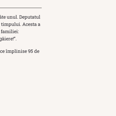
câte unul. Deputatul
l timpului. Acesta a
familiei:
âiere!”.
 ce împlinise 95 de