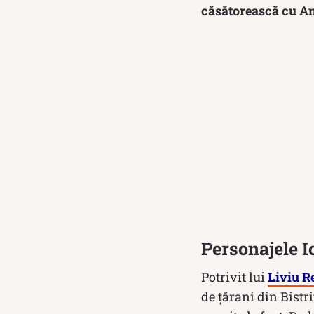
căsătorească cu Ana
Personajele Io
Potrivit lui
Liviu R
de țărani din Bistr