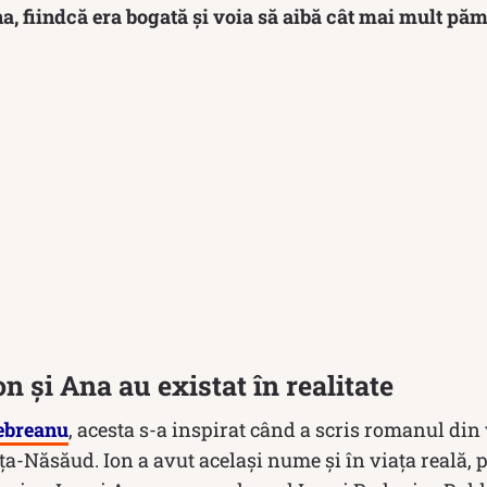
, fiindcă era bogată și voia să aibă cât mai mult păm
n și Ana au existat în realitate
ebreanu
, acesta s-a inspirat când a scris romanul din 
iţa-Năsăud. Ion a avut acelaşi nume şi în viaţa reală,