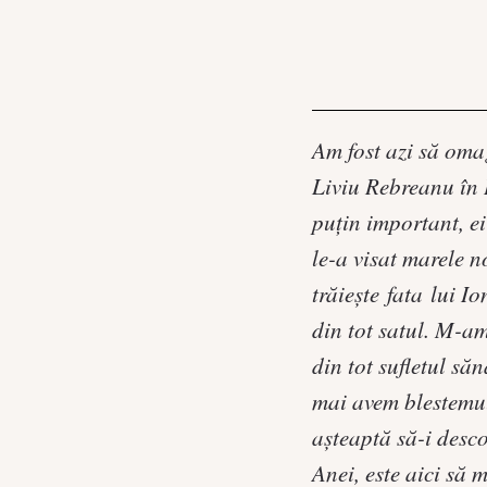
Am fost azi să oma
Liviu Rebreanu în I
puțin important, ei
le-a visat marele n
trăiește fata lui I
din tot satul. M-am
din tot sufletul să
mai avem blestemul
așteaptă să-i desco
Anei, este aici să 