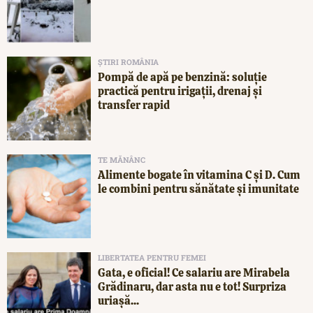
ȘTIRI ROMÂNIA
Pompă de apă pe benzină: soluție
practică pentru irigații, drenaj și
transfer rapid
TE MĂNÂNC
Alimente bogate în vitamina C și D. Cum
le combini pentru sănătate și imunitate
LIBERTATEA PENTRU FEMEI
Gata, e oficial! Ce salariu are Mirabela
Grădinaru, dar asta nu e tot! Surpriza
uriașă...