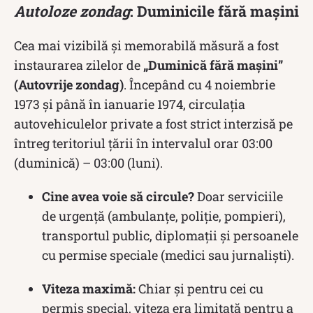
Autoloze zondag
: Duminicile fără mașini
Cea mai vizibilă și memorabilă măsură a fost
instaurarea zilelor de
„Duminică fără mașini”
(Autovrije zondag)
. Începând cu 4 noiembrie
1973 și până în ianuarie 1974, circulația
autovehiculelor private a fost strict interzisă pe
întreg teritoriul țării în intervalul orar 03:00
(duminică) – 03:00 (luni).
Cine avea voie să circule?
Doar serviciile
de urgență (ambulanțe, poliție, pompieri),
transportul public, diplomații și persoanele
cu permise speciale (medici sau jurnaliști).
Viteza maximă:
Chiar și pentru cei cu
permis special, viteza era limitată pentru a