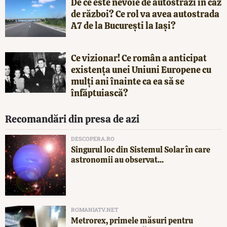
De ce este nevoie de autostrăzi în caz
de război? Ce rol va avea autostrada
A7 de la București la Iași?
Ce vizionar! Ce român a anticipat
existența unei Uniuni Europene cu
mulți ani înainte ca ea să se
înfăptuiască?
Recomandări din presa de azi
DESCOPERA.RO
Singurul loc din Sistemul Solar în care
astronomii au observat...
ROMANIATV.NET
Metrorex, primele măsuri pentru