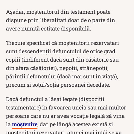
Așadar, moștenitorul din testament poate
dispune prin liberalitati doar de o parte din
avere numită cotitate disponibilă.
Trebuie specificat că moștenitorii rezervatari
sunt descendenții defunctului de orice grad:
copiii (indiferent dacă sunt din căsătorie sau
din afara căsătoriei), nepoții, strănepoții,
părinții defunctului (dacă mai sunt în viață),
precum și soțul/soția persoanei decedate.
Dacă defunctul a lăsat legate (dispoziții
testamentare) în favoarea uneia sau mai multor
persoane care nu ar avea vocație legală să vina
la
moștenire
, dar pe lângă acestea există și
moștenitori rezervatari, atunci mai întâi se va