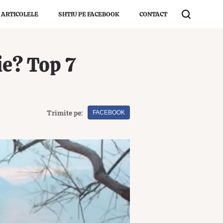
 ARTICOLELE
SHTIU PE FACEBOOK
CONTACT
ie? Top 7
Trimite pe:
FACEBOOK