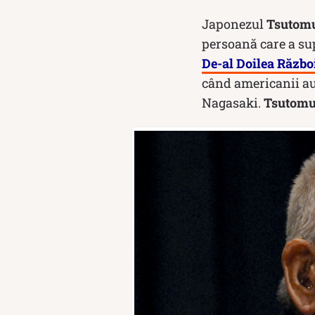
Japonezul
Tsutom
persoană care a sup
De-al Doilea Războ
când americanii au 
Nagasaki.
Tsutom