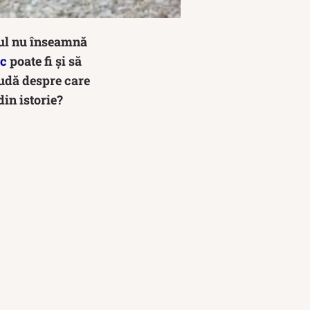
ocul nu înseamnă
c
poate fi și să
rudă despre care
in istorie?