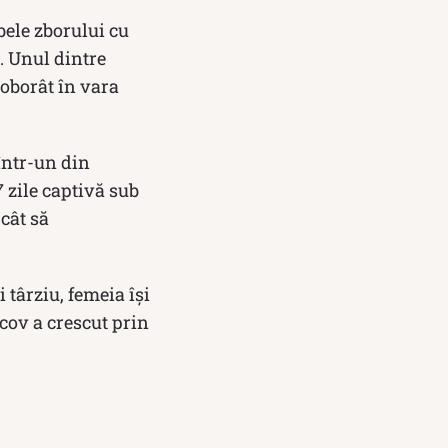
bele zborului cu
. Unul dintre
doborât în vara
într-un din
7 zile captivă sub
cât să
 târziu, femeia își
cov a crescut prin