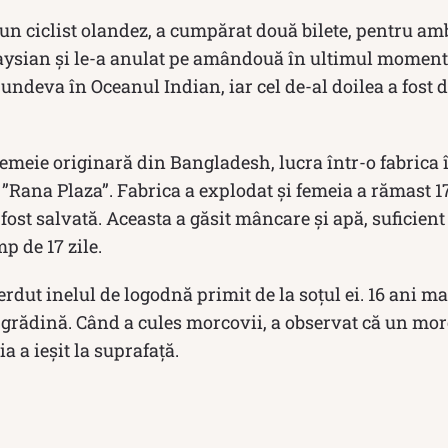
 un ciclist olandez, a cumpărat două bilete, pentru am
laysian și le-a anulat pe amândouă în ultimul moment
undeva în Oceanul Indian, iar cel de-al doilea a fost 
 femeie originară din Bangladesh, lucra într-o fabrica 
e ”Rana Plaza”. Fabrica a explodat și femeia a rămast 1
ost salvată. Aceasta a găsit mâncare și apă, suficient 
p de 17 zile.
erdut inelul de logodnă primit de la soțul ei. 16 ani mai
 grădină. Când a cules morcovii, a observat că un mor
ria a ieșit la suprafață.