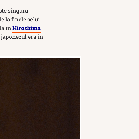
ste singura
 la finele celui
la în
Hiroshima
 japonezul era în