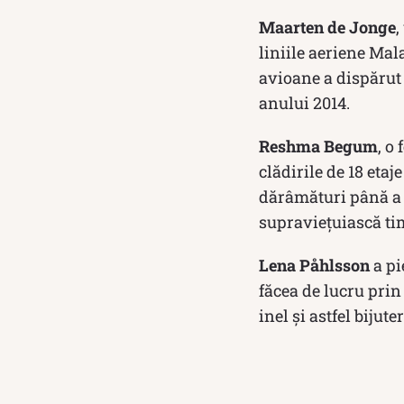
Maarten de Jonge
,
liniile aeriene Ma
avioane a dispărut 
anului 2014.
Reshma Begum
, o
clădirile de 18 etaj
dărâmături până a f
supraviețuiască tim
Lena Påhlsson
a pi
făcea de lucru prin
inel și astfel bijute