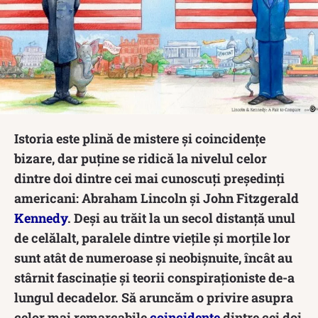
Istoria este plină de mistere și coincidențe
bizare, dar puține se ridică la nivelul celor
dintre doi dintre cei mai cunoscuți președinți
americani: Abraham Lincoln și John Fitzgerald
Kennedy
. Deși au trăit la un secol distanță unul
de celălalt, paralele dintre viețile și morțile lor
sunt atât de numeroase și neobișnuite, încât au
stârnit fascinație și teorii conspiraționiste de-a
lungul decadelor. Să aruncăm o privire asupra
celor mai remarcabile
coincidențe
dintre cei doi