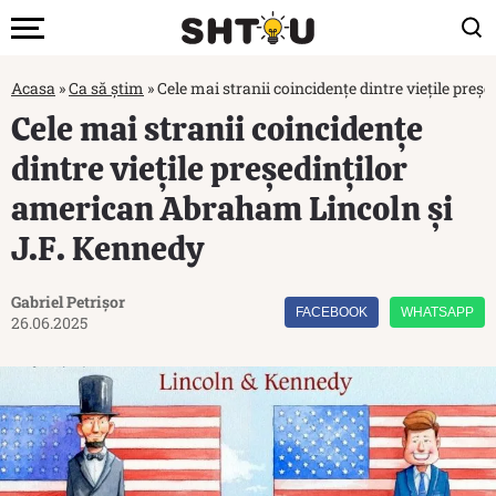
Acasa
»
Ca să știm
»
Cele mai stranii coincidențe dintre viețile pre
Cele mai stranii coincidențe
dintre viețile președinților
american Abraham Lincoln și
J.F. Kennedy
Gabriel Petrișor
FACEBOOK
WHATSAPP
26.06.2025