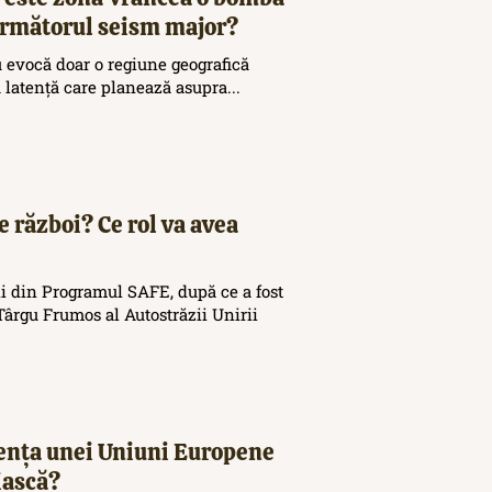
 următorul seism major?
 evocă doar o regiune geografică
ă latență care planează asupra...
e război? Ce rol va avea
i din Programul SAFE, după ce a fost
ârgu Frumos al Autostrăzii Unirii
tența unei Uniuni Europene
iască?