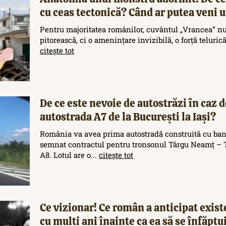
cu ceas tectonică? Când ar putea veni
Pentru majoritatea românilor, cuvântul „Vrancea” nu
pitorească, ci o amenințare invizibilă, o forță teluric
citește tot
De ce este nevoie de autostrăzi în caz d
autostrada A7 de la București la Iași?
România va avea prima autostradă construită cu ban
semnat contractul pentru tronsonul Târgu Neamț – T
A8. Lotul are o...
citește tot
Ce vizionar! Ce român a anticipat exis
cu mulți ani înainte ca ea să se înfăptu