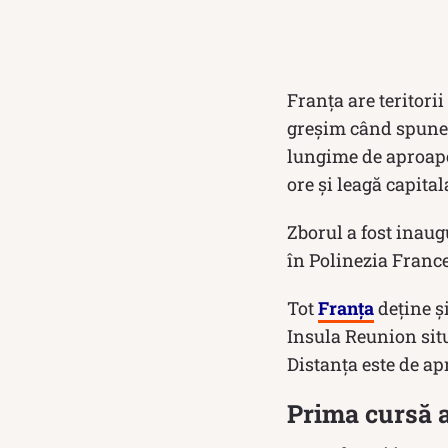
Franța are teritorii
greșim când spunem
lungime de aproape 
ore și leagă capital
Zborul a fost inau
în Polinezia France
Tot
Franța
deține și
Insula Reunion situ
Distanța este de a
Prima cursă a