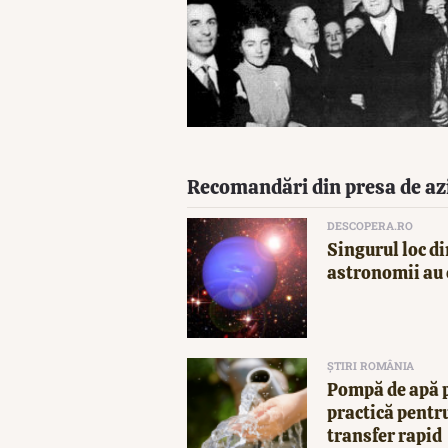
Recomandări din presa de az
DESCOPERA.RO
Singurul loc di
astronomii au 
ȘTIRI ROMÂNIA
Pompă de apă p
practică pentru
transfer rapid