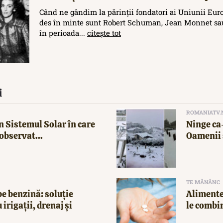
Când ne gândim la părinții fondatori ai Uniunii Eur
des în minte sunt Robert Schuman, Jean Monnet sau
în perioada...
citește tot
i
ROMANIATV.
n Sistemul Solar în care
Ninge ca-
observat...
Oamenii 
TE MĂNÂNC
e benzină: soluție
Alimente
 irigații, drenaj și
le combi