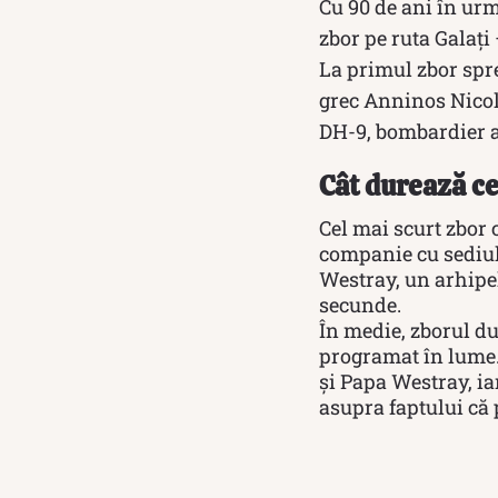
Cu 90 de ani în urm
zbor pe ruta Galaţi
La primul zbor spre
grec Anninos Nicola
DH-9, bombardier a
Cât durează ce
Cel mai scurt zbor
companie cu sediul 
Westray, un arhipel
secunde.
În medie, zborul du
programat în lume. 
și Papa Westray, ia
asupra faptului că 