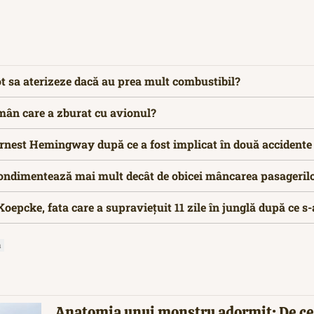
t sa aterizeze dacă au prea mult combustibil?
omân care a zburat cu avionul?
rnest Hemingway după ce a fost implicat în două accidente 
ondimentează mai mult decât de obicei mâncarea pasagerilo
Koepcke, fata care a supraviețuit 11 zile în junglă după ce s
a
Anatomia unui monstru adormit: De ce