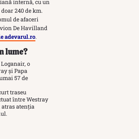
riană internă, cu un
e doar 240 de km.
(omul de afaceri
 avion De Havilland
ie adevarul.ro
.
in lume?
 Loganair, o
ray și Papa
numai 57 de
curt traseu
ctuat între Westray
 atras atenția
ul.