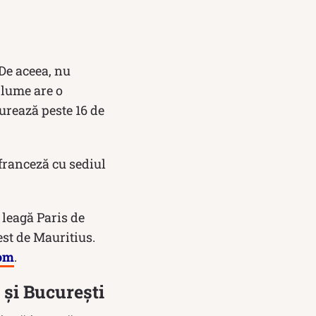
 De aceea, nu
 lume are o
urează peste 16 de
franceză cu sediul
 leagă Paris de
st de Mauritius.
com
.
 şi Bucureşti