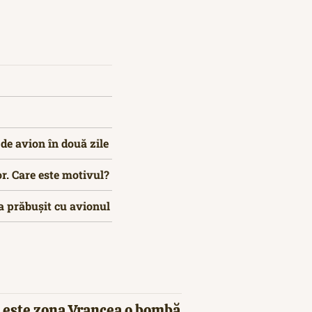
de avion în două zile
r. Care este motivul?
-a prăbușit cu avionul
 este zona Vrancea o bombă