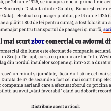
ă, pe 24 iunie 1926, se inaugura oficial prima linie ae
 – Bucureşti. Distanța dintre Galați și București este d
 Galaţi, efectuat cu pasager plătitor, pe 15 iunie 1926 
e a plătit 1.800 de lei pentru cursă), a fost folosit un
menajat pentru transportul de pasageri şi marfă,
scr
l mai scurt
zbor
comercial cu avionul d
 comercial din lume este efectuat de compania aeriană
în Scoția. De fapt, cursa cu pricina are loc între West
ag din nordul insulelor scoțiene și într-o zi a durat 
rează un minut și jumătate, făcându-l să fie cel mai s
Durata de 57 de secunde a fost cel mai scurt timp efe
r compania aeriană care a efectuat zborul cu pricina a
piloții au avut „vânt favorabil” când au doborât record
Distribuie acest articol: