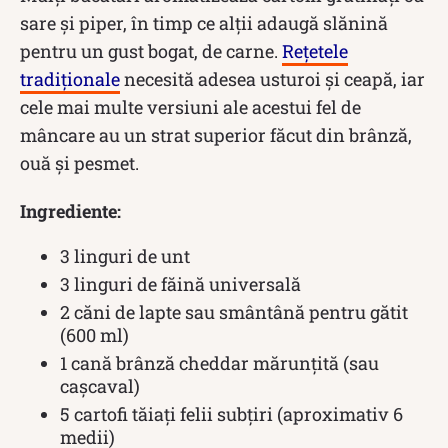
sare și piper, în timp ce alții adaugă slănină
pentru un gust bogat, de carne.
Rețetele
tradiționale
necesită adesea usturoi și ceapă, iar
cele mai multe versiuni ale acestui fel de
mâncare au un strat superior făcut din brânză,
ouă și pesmet.
Ingrediente:
3 linguri de unt
3 linguri de făină universală
2 căni de lapte sau smântână pentru gătit
(600 ml)
1 cană brânză cheddar mărunțită (sau
cașcaval)
5 cartofi tăiați felii subțiri (aproximativ 6
medii)