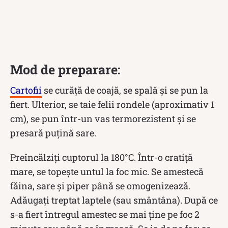
Mod de preparare:
Cartofii
se curăță de coajă, se spală și se pun la
fiert. Ulterior, se taie felii rondele (aproximativ 1
cm), se pun într-un vas termorezistent și se
presară puțină sare.
Preîncălziți cuptorul la 180°C. Într-o cratiță
mare, se topește untul la foc mic. Se amestecă
făina, sare și piper până se omogenizează.
Adăugați treptat laptele (sau smântâna). După ce
s-a fiert întregul amestec se mai ține pe foc 2