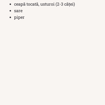
ceapă tocată, usturoi (2-3 căței)
sare
piper