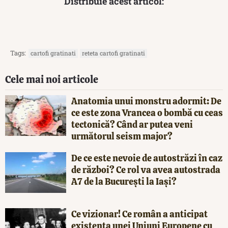
Distribuie acest articol:
Tags:
cartofi gratinati
reteta cartofi gratinati
Cele mai noi articole
Anatomia unui monstru adormit: De
ce este zona Vrancea o bombă cu ceas
tectonică? Când ar putea veni
următorul seism major?
De ce este nevoie de autostrăzi în caz
de război? Ce rol va avea autostrada
A7 de la București la Iași?
Ce vizionar! Ce român a anticipat
existența unei Uniuni Europene cu