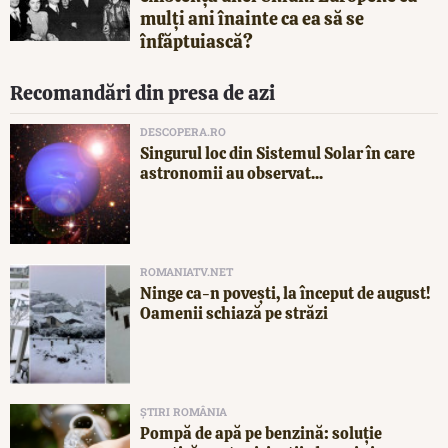
mulți ani înainte ca ea să se
înfăptuiască?
Recomandări din presa de azi
DESCOPERA.RO
Singurul loc din Sistemul Solar în care
astronomii au observat...
ROMANIATV.NET
Ninge ca-n povești, la început de august!
Oamenii schiază pe străzi
ȘTIRI ROMÂNIA
Pompă de apă pe benzină: soluție