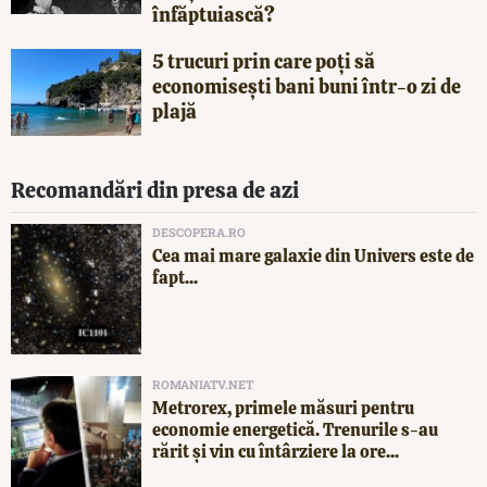
înfăptuiască?
5 trucuri prin care poți să
economisești bani buni într-o zi de
plajă
Recomandări din presa de azi
DESCOPERA.RO
Cea mai mare galaxie din Univers este de
fapt...
ROMANIATV.NET
Metrorex, primele măsuri pentru
economie energetică. Trenurile s-au
rărit și vin cu întârziere la ore...