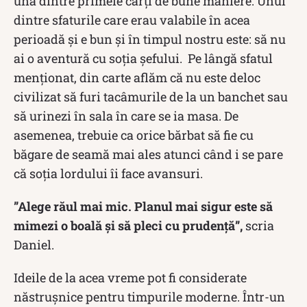
una dintre primele cărți de bune maniere. Unul
dintre sfaturile care erau valabile în acea
perioadă și e bun și în timpul nostru este: să nu
ai o aventură cu soția șefului. Pe lângă sfatul
menționat, din carte aflăm că nu este deloc
civilizat să furi tacâmurile de la un banchet sau
să urinezi în sala în care se ia masa. De
asemenea, trebuie ca orice bărbat să fie cu
băgare de seamă mai ales atunci când i se pare
că soţia lordului îi face avansuri.
”Alege răul mai mic. Planul mai sigur este să
mimezi o boală şi să pleci cu prudenţă”,
scria
Daniel.
Ideile de la acea vreme pot fi considerate
năstrușnice pentru timpurile moderne. Într-un