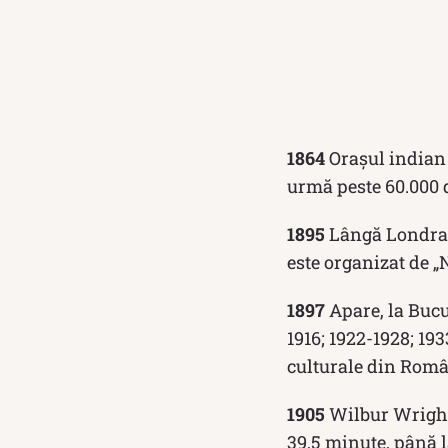
1864
Orașul indian 
urmă peste 60.000 
1895
Lângă Londra 
este organizat de „
1897
Apare, la Bucu
1916; 1922-1928; 19
culturale din Româ
1905
Wilbur Wright
39,5 minute, până l