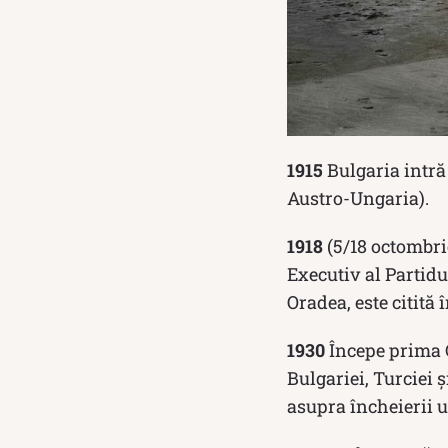
1915
Bulgaria intră
Austro-Ungaria).
1918
(5/18 octombri
Executiv al Partid
Oradea, este citit
1930
Începe prima C
Bulgariei, Turciei 
asupra încheierii u