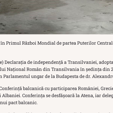
 în Primul Război Mondial de partea Puterilor Centra
e) Declaraţia de independenţă a Transilvaniei, adopta
ului Naţional Român din Transilvania în şedinţa din 2
ă în Parlamentul ungar de la Budapesta de dr. Alexand
onferinţă balcanică cu participarea României, Greciei
şi Albaniei. Conferinţa se desfăşoară la Atena, iar dele
nui pact balcanic.