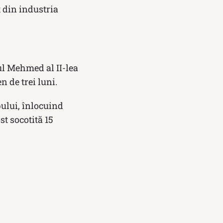
t din industria
l Mehmed al II-lea
n de trei luni.
ului, înlocuind
st socotită 15