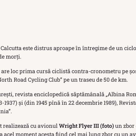
Calcutta este distrus aproape în întregime de un ciclo
de morți.
are loc prima cursă ciclistă contra-cronometru pe ș
North Road Cycling Club” pe un traseu de 50 de km.
reşti, revista enciclopedică săptămânală „Albina Ro
33-1937) şi (din 1945 pînă în 22 decembrie 1989), Revi
nia”.
 realizează cu avionul
Wright Flyer III (foto)
un zbor 
a acel moment acesta fiind cel mai lung zbor cu un av