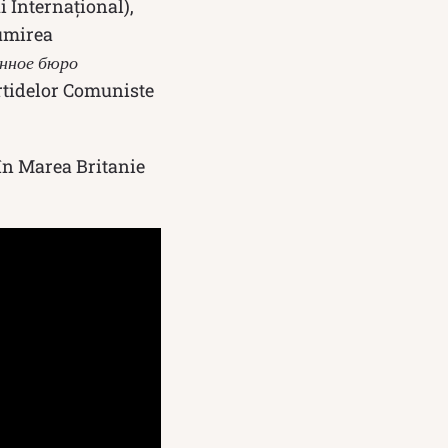
 Internaţional),
numirea
нное бюро
artidelor Comuniste
 în Marea Britanie