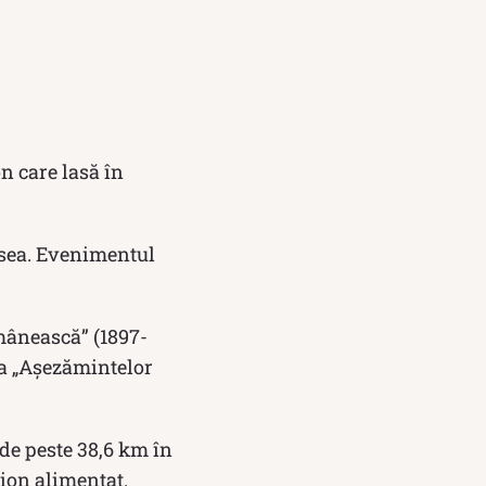
n care lasă în
osea. Evenimentul
mânească” (1897-
sta „Aşezămintelor
de peste 38,6 km în
ion alimentat.