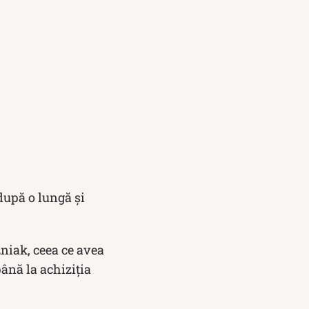
 după o lungă și
niak, ceea ce avea
ână la achiziția