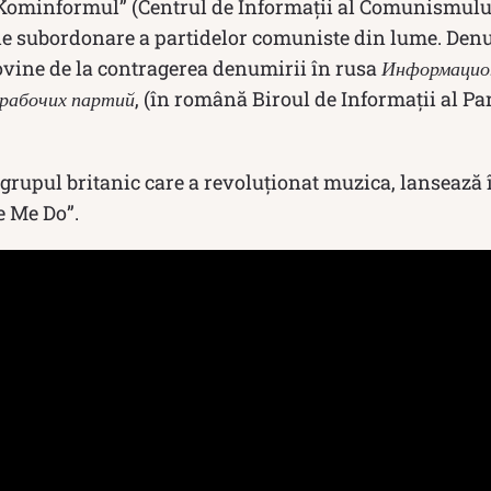
Kominformul” (Centrul de Informaţii al Comunismului
 de subordonare a partidelor comuniste din lume. De
ine de la contragerea denumirii în rusa
Информацио
 рабочих партий
, (în română Biroul de Informații al P
 grupul britanic care a revoluţionat muzica, lansează
e Me Do”.