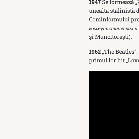
1947
Se formează „
unealta stalinistă
Cominformului prov
коммунистических и
și Muncitorești).
1962
„The Beatles”,
primul lor hit „Lov