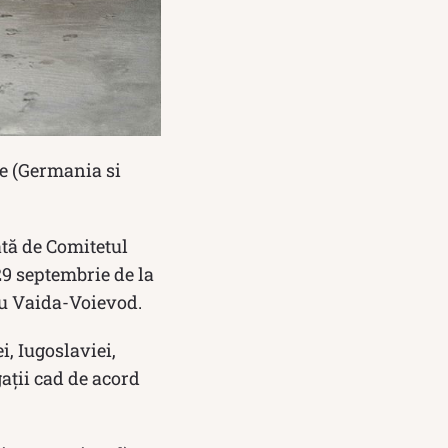
le (Germania si
tă de Comitetul
9 septembrie de la
ru Vaida-Voievod.
, Iugoslaviei,
gaţii cad de acord