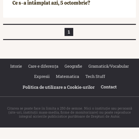
Ce s-a întâmplat azi, 5 octombrie?
1
Istorie
Care e diferența
Geografie
Gramatică/Vocabular
Expresii
Matematica
Tech Stuff
Contact
Politica de utilizare a Cookie‐urilor
Citarea se poate face în limita a 250 de semne. Nici o instituţie sau persoană
(site-uri, instituţii mass-media, firme de monitorizare) nu poate reproduce
integral scrierile publicistice purtătoare de Drepturi de Autor.