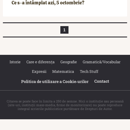
Ce s-a întâmplat azi, 5 octombrie?
1
Istorie
Care e diferența
Geografie
Gramatică/Vocabular
Expresii
Matematica
Tech Stuff
Contact
Politica de utilizare a Cookie‐urilor
Citarea se poate face în limita a 250 de semne. Nici o instituţie sau persoană
(site-uri, instituţii mass-media, firme de monitorizare) nu poate reproduce
integral scrierile publicistice purtătoare de Drepturi de Autor.