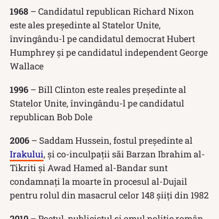
1968
– Candidatul republican Richard Nixon
este ales președinte al Statelor Unite,
învingându-l pe candidatul democrat Hubert
Humphrey și pe candidatul independent George
Wallace
1996
– Bill Clinton este reales președinte al
Statelor Unite, învingându-l pe candidatul
republican Bob Dole
2006
– Saddam Hussein, fostul președinte al
Irakului
, și co-inculpații săi Barzan Ibrahim al-
Tikriti și Awad Hamed al-Bandar sunt
condamnați la moarte în procesul al-Dujail
pentru rolul din masacrul celor 148 șiiți din 1982
2010
– Poetul, publicistul și omul politic român