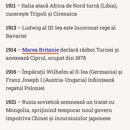
1911
– Italia atacă Africa de Nord turcă (Libia),
cucerește Tripoli și Cirenaica
1913
– Ludwig al III-lea este încoronat rege al
Bavariei
1914
–
Marea Britanie
declară război Turciei și
anexează Ciprul, ocupat din 1878
1916
– Împărații Wilhelm al II-lea (Germania) și
Franz Joseph I (Austria-Ungaria) înființează
regatul Poloniei
1921
– Rusia sovietică semnează un tratat cu
Mongolia, sprijinind temporar noul guvern
împotriva Chinei și incursiunilor japoneze