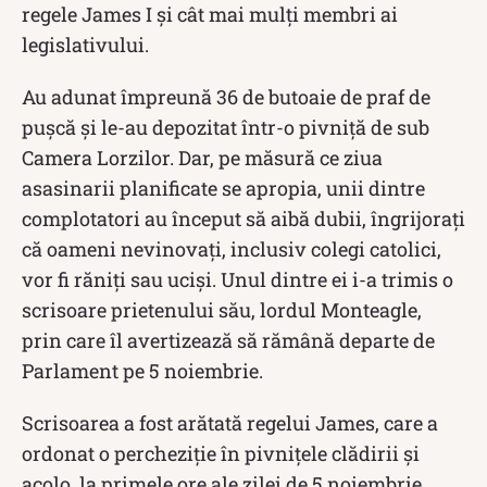
regele James I și cât mai mulți membri ai
legislativului.
Au adunat împreună 36 de butoaie de praf de
pușcă și le-au depozitat într-o pivniță de sub
Camera Lorzilor. Dar, pe măsură ce ziua
asasinarii planificate se apropia, unii dintre
complotatori au început să aibă dubii, îngrijorați
că oameni nevinovați, inclusiv colegi catolici,
vor fi răniți sau uciși. Unul dintre ei i-a trimis o
scrisoare prietenului său, lordul Monteagle,
prin care îl avertizează să rămână departe de
Parlament pe 5 noiembrie.
Scrisoarea a fost arătată regelui James, care a
ordonat o percheziție în pivnițele clădirii și
acolo, la primele ore ale zilei de 5 noiembrie,