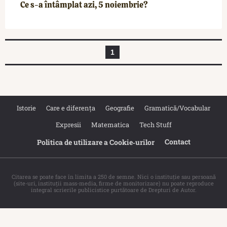
Ce s-a întâmplat azi, 5 noiembrie?
1
Istorie
Care e diferența
Geografie
Gramatică/Vocabular
Expresii
Matematica
Tech Stuff
Contact
Politica de utilizare a Cookie‐urilor
Citarea se poate face în limita a 250 de semne. Nici o instituţie sau persoană
(site-uri, instituţii mass-media, firme de monitorizare) nu poate reproduce
integral scrierile publicistice purtătoare de Drepturi de Autor.