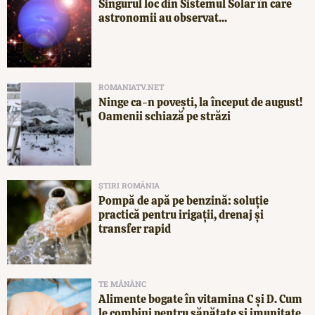
Singurul loc din Sistemul Solar în care
astronomii au observat...
ROMANIATV.NET
Ninge ca-n povești, la început de august!
Oamenii schiază pe străzi
ȘTIRI ROMÂNIA
Pompă de apă pe benzină: soluție
practică pentru irigații, drenaj și
transfer rapid
TE MĂNÂNC
Alimente bogate în vitamina C și D. Cum
le combini pentru sănătate și imunitate