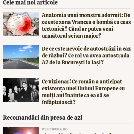
Cele mai noi articole
Anatomia unui monstru adormit: De
ce este zona Vrancea o bombă cu ceas
tectonică? Când ar putea veni
următorul seism major?
De ce este nevoie de autostrăzi în caz
de război? Ce rol va avea autostrada
A7 de la București la Iași?
Ce vizionar! Ce român a anticipat
existența unei Uniuni Europene cu
mulți ani înainte ca ea să se
înfăptuiască?
Recomandări din presa de azi
DESCOPERA.RO