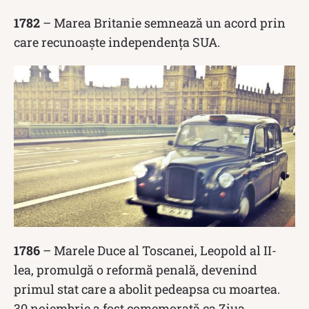
1782
– Marea Britanie semnează un acord prin
care recunoaște independența SUA.
1786
– Marele Duce al Toscanei, Leopold al II-
lea, promulgă o reformă penală, devenind
primul stat care a abolit pedeapsa cu moartea.
30 noiembrie a fost comemorată ca Ziua