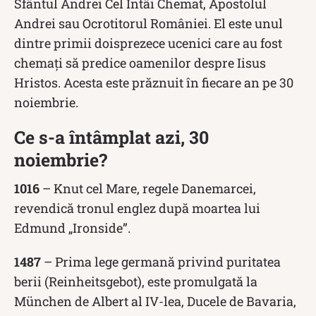
Sfântul Andrei Cel Întâi Chemat, Apostolul
Andrei sau Ocrotitorul României. El este unul
dintre primii doisprezece ucenici care au fost
chemați să predice oamenilor despre Iisus
Hristos. Acesta este prăznuit în fiecare an pe 30
noiembrie.
Ce s-a întâmplat azi, 30
noiembrie?
1016
– Knut cel Mare, regele Danemarcei,
revendică tronul englez după moartea lui
Edmund „Ironside”.
1487
– Prima lege germană privind puritatea
berii (Reinheitsgebot), este promulgată la
München de Albert al IV-lea, Ducele de Bavaria,