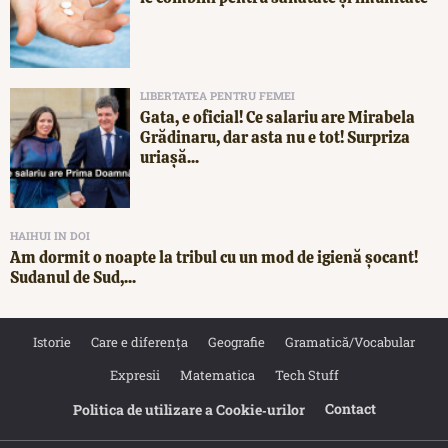
LIBERTATEA PENTRU FEMEI
Gata, e oficial! Ce salariu are Mirabela
Grădinaru, dar asta nu e tot! Surpriza
uriașă...
HAIHUI IN DOI
Am dormit o noapte la tribul cu un mod de igienă șocant!
Sudanul de Sud,...
Istorie
Care e diferența
Geografie
Gramatică/Vocabular
Expresii
Matematica
Tech Stuff
Contact
Politica de utilizare a Cookie‐urilor