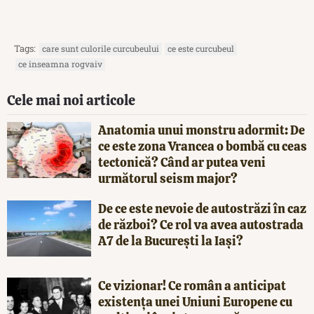
Tags:
care sunt culorile curcubeului
ce este curcubeul
ce inseamna rogvaiv
Cele mai noi articole
Anatomia unui monstru adormit: De
ce este zona Vrancea o bombă cu ceas
tectonică? Când ar putea veni
următorul seism major?
De ce este nevoie de autostrăzi în caz
de război? Ce rol va avea autostrada
A7 de la București la Iași?
Ce vizionar! Ce român a anticipat
existența unei Uniuni Europene cu