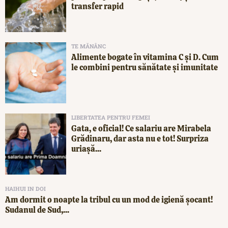
transfer rapid
TE MĂNÂNC
Alimente bogate în vitamina C și D. Cum
le combini pentru sănătate și imunitate
LIBERTATEA PENTRU FEMEI
Gata, e oficial! Ce salariu are Mirabela
Grădinaru, dar asta nu e tot! Surpriza
uriașă...
HAIHUI IN DOI
Am dormit o noapte la tribul cu un mod de igienă șocant!
Sudanul de Sud,...