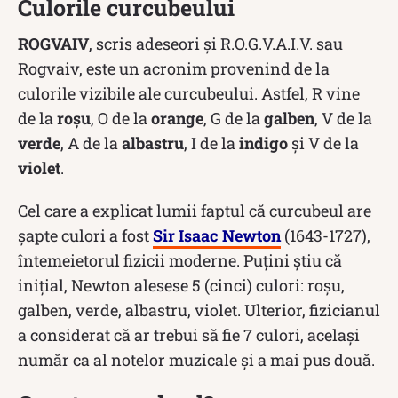
Culorile curcubeului
ROGVAIV
, scris adeseori și R.O.G.V.A.I.V. sau
Rogvaiv, este un acronim provenind de la
culorile vizibile ale curcubeului. Astfel, R vine
de la
roșu
, O de la
orange
, G de la
galben
, V de la
verde
, A de la
albastru
, I de la
indigo
și V de la
violet
.
Cel care a explicat lumii faptul că curcubeul are
șapte culori a fost
Sir Isaac Newton
(1643-1727),
întemeietorul fizicii moderne. Puțini știu că
inițial, Newton alesese 5 (cinci) culori: roşu,
galben, verde, albastru, violet. Ulterior, fizicianul
a considerat că ar trebui să fie 7 culori, acelaşi
număr ca al notelor muzicale și a mai pus două.