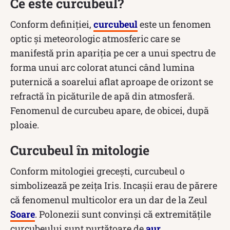
Ce este curcubeul?
Conform definiției,
curcubeul
este un fenomen
optic și meteorologic atmosferic care se
manifestă prin apariția pe cer a unui spectru de
forma unui arc colorat atunci când lumina
puternică a soarelui aflat aproape de orizont se
refractă în picăturile de apă din atmosferă.
Fenomenul de curcubeu apare, de obicei, după
ploaie.
Curcubeul în mitologie
Conform mitologiei grecești, curcubeul o
simbolizează pe zeița Iris. Incaşii erau de părere
că fenomenul multicolor era un dar de la Zeul
Soare
. Polonezii sunt convinși că extremitățile
curcubeului sunt purtătoare de
aur
.