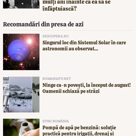
mulți ani înainte ca ea să se
înfăptuiască?
Recomandări din presa de azi
DESCOPERA.RO
Singurul loc din Sistemul Solar în care
astronomii au observat...
ROMANIATV.NET
Ninge ca-n povești, la început de august!
Oamenii schiază pe străzi
ȘTIRI ROMÂNIA
Pompă de apă pe benzină: soluție
practică pentru irigații, drenaj și