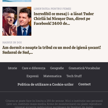
LIBERTATEA PENTRU FEMEI
Incredibil ce mesaj i-a lăsat Tudor
Chirilă lui Nicușor Dan, direct pe
Facebook! 2400 de...
HAIHUI IN DOI
Am dormit o noapte la tribul cu un mod de igienă șocant!
Sudanul de Sud,...
Istorie
Care e diferența
Geografie
Gramatică/Vocabular
Expresii
Matematica
Tech Stuff
Contact
Politica de utilizare a Cookie‐urilor
Citarea se poate face în limita a 250 de semne. Nici o instituţie sau persoană
(site-uri, instituţii mass-media, firme de monitorizare) nu poate reproduce
integral scrierile publicistice purtătoare de Drepturi de Autor.