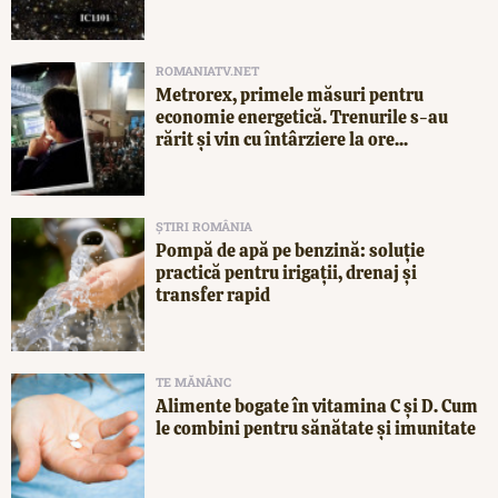
ROMANIATV.NET
Metrorex, primele măsuri pentru
economie energetică. Trenurile s-au
rărit și vin cu întârziere la ore...
ȘTIRI ROMÂNIA
Pompă de apă pe benzină: soluție
practică pentru irigații, drenaj și
transfer rapid
TE MĂNÂNC
Alimente bogate în vitamina C și D. Cum
le combini pentru sănătate și imunitate