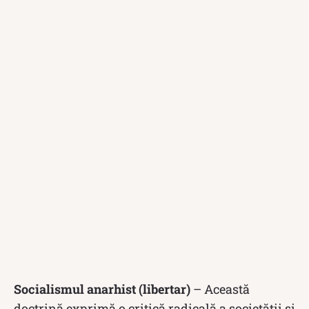
Socialismul anarhist (libertar)
– Această
doctrină exprimă o critică radicală a societății și