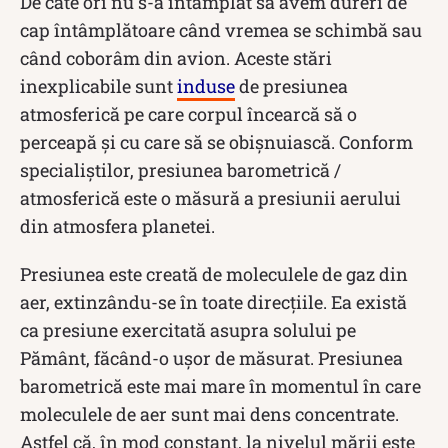
De câte ori nu s-a întâmplat să avem dureri de
cap întâmplătoare când vremea se schimbă sau
când coborâm din avion. Aceste stări
inexplicabile sunt
induse
de presiunea
atmosferică pe care corpul încearcă să o
perceapă și cu care să se obișnuiască. Conform
specialiștilor, presiunea barometrică /
atmosferică este o măsură a presiunii aerului
din atmosfera planetei.
Presiunea este creată de moleculele de gaz din
aer, extinzându-se în toate direcțiile. Ea există
ca presiune exercitată asupra solului pe
Pământ, făcând-o ușor de măsurat. Presiunea
barometrică este mai mare în momentul în care
moleculele de aer sunt mai dens concentrate.
Astfel că, în mod constant, la nivelul mării este