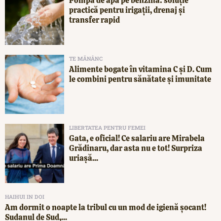
Pompă de apă pe benzină: soluție
practică pentru irigații, drenaj și
transfer rapid
TE MĂNÂNC
Alimente bogate în vitamina C și D. Cum
le combini pentru sănătate și imunitate
LIBERTATEA PENTRU FEMEI
Gata, e oficial! Ce salariu are Mirabela
Grădinaru, dar asta nu e tot! Surpriza
uriașă...
HAIHUI IN DOI
Am dormit o noapte la tribul cu un mod de igienă șocant!
Sudanul de Sud,...