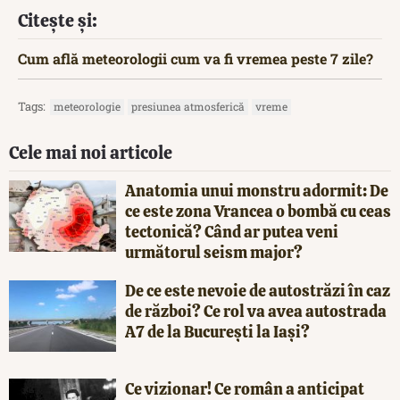
Citește și:
Cum află meteorologii cum va fi vremea peste 7 zile?
Tags:
meteorologie
presiunea atmosferică
vreme
Cele mai noi articole
Anatomia unui monstru adormit: De
ce este zona Vrancea o bombă cu ceas
tectonică? Când ar putea veni
următorul seism major?
De ce este nevoie de autostrăzi în caz
de război? Ce rol va avea autostrada
A7 de la București la Iași?
Ce vizionar! Ce român a anticipat