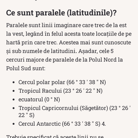
Ce sunt paralele (latitudinile)?
Paralele sunt linii imaginare care trec de la est
la vest, legând în felul acesta toate locațiile de pe
hartă prin care trec. Acestea mai sunt cunoscute
și sub numele de latitudini
.
Așadar, cele 5
cercuri majore de paralele de la Polul Nord la
Polul Sud sunt:
Cercul polar polar (66 ° 33 ′ 38 ″ N)
Tropicul Racului (23 ° 26 ′ 22 ″ N)
ecuatorul (0 ° N)
Tropicul Capricornului (Săgetător) (23 ° 26 ′
22 ″ S)
Cercul Antarctic (66 ° 33 ′ 38 ″ S) 4.
Trebuie specificat că aceste linii nu se