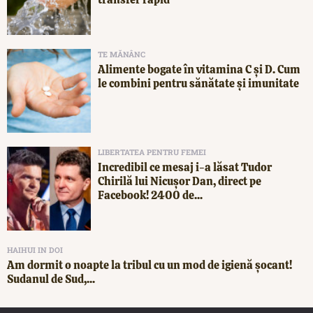
TE MĂNÂNC
Alimente bogate în vitamina C și D. Cum
le combini pentru sănătate și imunitate
LIBERTATEA PENTRU FEMEI
Incredibil ce mesaj i-a lăsat Tudor
Chirilă lui Nicușor Dan, direct pe
Facebook! 2400 de...
HAIHUI IN DOI
Am dormit o noapte la tribul cu un mod de igienă șocant!
Sudanul de Sud,...