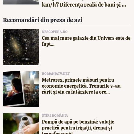
km/h? Diferența reală de bani și ...
Recomandări din presa de azi
DESCOPERA.RO
Cea mai mare galaxie din Univers este de
fapt...
ROMANIATV.NET
Metrorex, primele măsuri pentru
economie energetică. Trenurile s-au
rărit și vin cu întârziere la ore...
ȘTIRI ROMÂNIA
Pompă de apă pe benzină: soluție
practică pentru irigații, drenaj și
transfer rapid