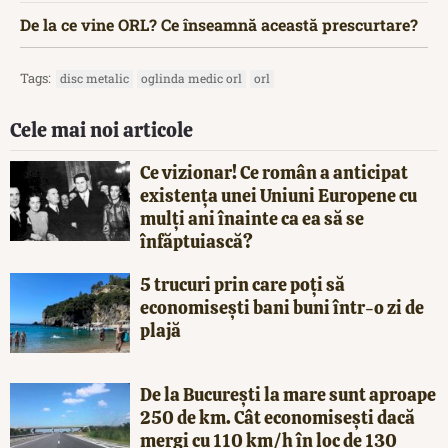
De la ce vine ORL? Ce înseamnă această prescurtare?
Tags:
disc metalic
oglinda medic orl
orl
Cele mai noi articole
Ce vizionar! Ce român a anticipat
existența unei Uniuni Europene cu
mulți ani înainte ca ea să se
înfăptuiască?
5 trucuri prin care poți să
economisești bani buni într-o zi de
plajă
De la București la mare sunt aproape
250 de km. Cât economisești dacă
mergi cu 110 km/h în loc de 130