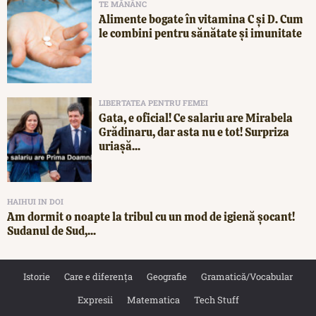
TE MĂNÂNC
Alimente bogate în vitamina C și D. Cum
le combini pentru sănătate și imunitate
LIBERTATEA PENTRU FEMEI
Gata, e oficial! Ce salariu are Mirabela
Grădinaru, dar asta nu e tot! Surpriza
uriașă...
HAIHUI IN DOI
Am dormit o noapte la tribul cu un mod de igienă șocant!
Sudanul de Sud,...
Istorie
Care e diferența
Geografie
Gramatică/Vocabular
Expresii
Matematica
Tech Stuff