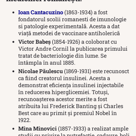
Ioan Cantacuzino
(1863-1934) a fost
fondatorul scolii romanesti de imunologie
si patologie experimentală. Acesta a dat
viață metodei de vaccinare antiholerică
Victor Babeș
(1854-1926) a coloborat cu
Victor Andre Cornil la publicarea primului
tratat de bacteriologie din lume. Se
întâmpla în anul 1885.
Nicolae Păulescu
(1869-1931) este recunosct
ca fiind creatorul insulinei. Acesta a
demonstrat eficiența insulinei injectabile
în reducerea hiperglicemiei. Totuși,
recunoașterea acestor merite a fost
atribuita lui Frederick Banting și Charles
Best care au primit și premiul Nobel în
1922.
Mina Minovici
(1857-1933) a realizat ample
studii cu privire la putrefactie, cadavre, boli