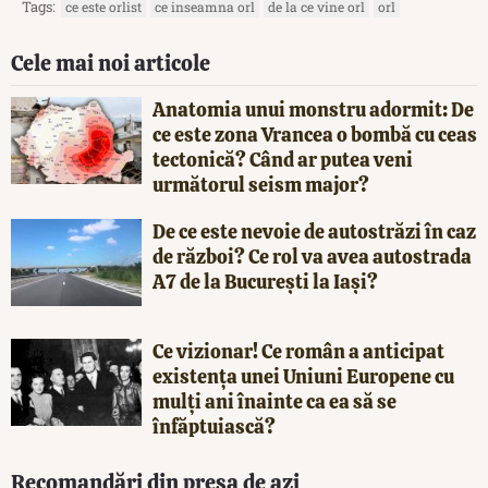
Tags:
ce este orlist
ce inseamna orl
de la ce vine orl
orl
Cele mai noi articole
Anatomia unui monstru adormit: De
ce este zona Vrancea o bombă cu ceas
tectonică? Când ar putea veni
următorul seism major?
De ce este nevoie de autostrăzi în caz
de război? Ce rol va avea autostrada
A7 de la București la Iași?
Ce vizionar! Ce român a anticipat
existența unei Uniuni Europene cu
mulți ani înainte ca ea să se
înfăptuiască?
Recomandări din presa de azi