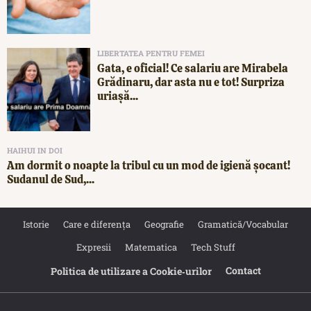
LIBERTATEA PENTRU FEMEI
Gata, e oficial! Ce salariu are Mirabela
Grădinaru, dar asta nu e tot! Surpriza
uriașă...
HAIHUI IN DOI
Am dormit o noapte la tribul cu un mod de igienă șocant!
Sudanul de Sud,...
Istorie
Care e diferența
Geografie
Gramatică/Vocabular
Expresii
Matematica
Tech Stuff
Contact
Politica de utilizare a Cookie‐urilor