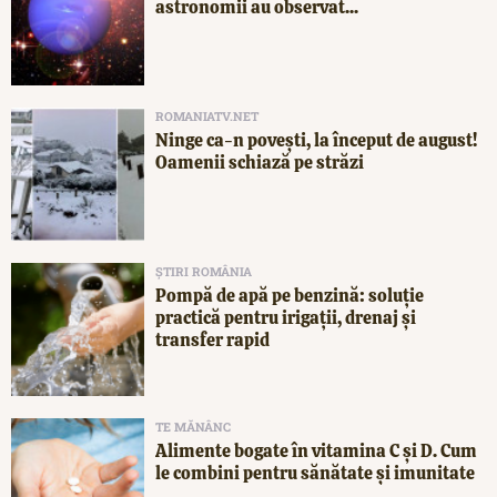
astronomii au observat...
ROMANIATV.NET
Ninge ca-n povești, la început de august!
Oamenii schiază pe străzi
ȘTIRI ROMÂNIA
Pompă de apă pe benzină: soluție
practică pentru irigații, drenaj și
transfer rapid
TE MĂNÂNC
Alimente bogate în vitamina C și D. Cum
le combini pentru sănătate și imunitate