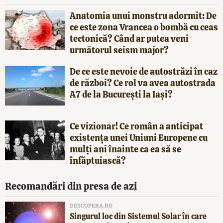
Anatomia unui monstru adormit: De
ce este zona Vrancea o bombă cu ceas
tectonică? Când ar putea veni
următorul seism major?
De ce este nevoie de autostrăzi în caz
de război? Ce rol va avea autostrada
A7 de la București la Iași?
Ce vizionar! Ce român a anticipat
existența unei Uniuni Europene cu
mulți ani înainte ca ea să se
înfăptuiască?
Recomandări din presa de azi
DESCOPERA.RO
Singurul loc din Sistemul Solar în care