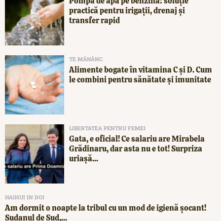
Pompă de apă pe benzină: soluție
practică pentru irigații, drenaj și
transfer rapid
TE MĂNÂNC
Alimente bogate în vitamina C și D. Cum
le combini pentru sănătate și imunitate
LIBERTATEA PENTRU FEMEI
Gata, e oficial! Ce salariu are Mirabela
Grădinaru, dar asta nu e tot! Surpriza
uriașă...
HAIHUI IN DOI
Am dormit o noapte la tribul cu un mod de igienă șocant!
Sudanul de Sud,...