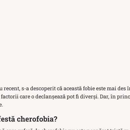
 recent, s-a descoperit că această fobie este mai des î
 factorii care o declanşează pot fi diverşi. Dar, în prin
e.
estă cherofobia?