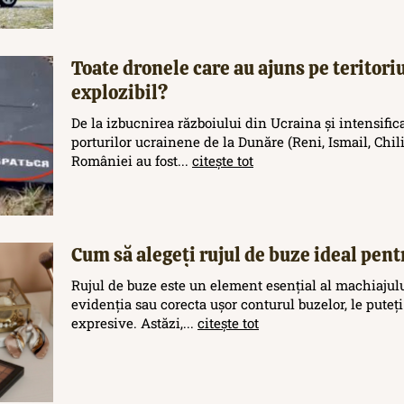
Toate dronele care au ajuns pe teritor
explozibil?
De la izbucnirea războiului din Ucraina și intensific
porturilor ucrainene de la Dunăre (Reni, Ismail, Chilia
României au fost...
citește tot
Cum să alegeți rujul de buze ideal pent
Rujul de buze este un element esențial al machiajului
evidenția sau corecta ușor conturul buzelor, le puteți
expresive. Astăzi,...
citește tot