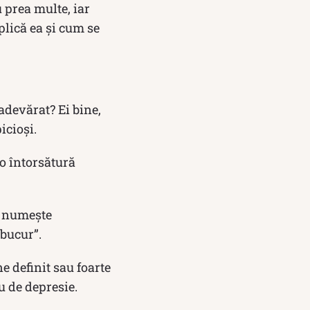
 prea multe, iar
plică ea și cum se
adevărat? Ei bine,
icioși.
 o întorsătură
se numește
bucur”.
e definit sau foarte
u de depresie.