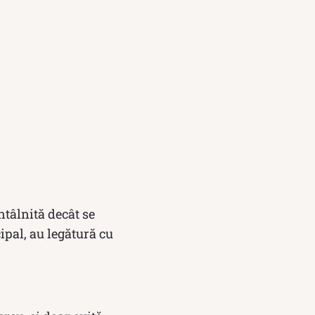
ntâlnită decât se
cipal, au legătură cu