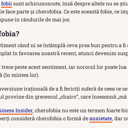
e
fobii
sunt arhicunoscute, însă despre altele nu se știu
e face parte și cherofobia. Ce este această fobie, ce im
pune în rândurile de mai jos.
fobia?
timent când ni se întâmplă ceva prea bun pentru a fi 
mplat în favoarea noastră recent, atunci devenim susp
trece peste acest sentiment, iar norocul lor poate lua
ă (în mintea lor).
versiune iraţională de a fi fericiţi suferă de ceea ce 
ul provine din grecescul „chairo”, care înseamnă „mă 
iness Insider
, cherofobia nu este un termen foarte bin
xperţi consideră cherofobia o formă de
anxietate
, dar n