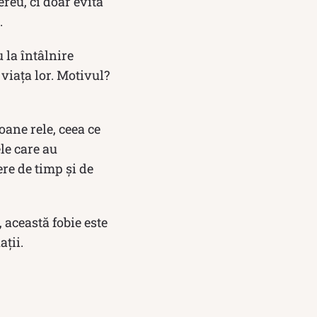
reu, ci doar evită
.
 la întâlnire
 viaţa lor. Motivul?
oane rele, ceea ce
ele care au
ere de timp și de
 această fobie este
aţii.