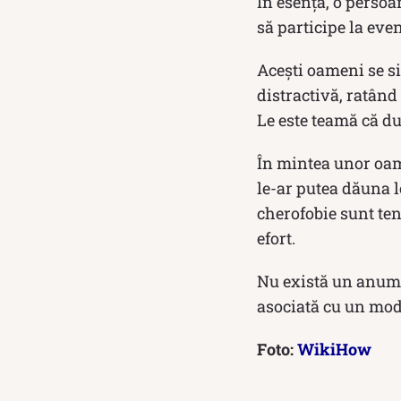
În esență, o persoa
să participe la eve
Acești oameni se si
distractivă, ratând
Le este teamă că du
În mintea unor oame
le-ar putea dăuna lo
cherofobie sunt tent
efort.
Nu există un anumit
asociată cu un mod 
Foto:
WikiHow