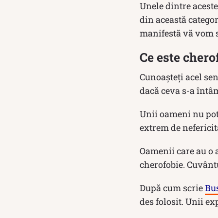
Unele dintre acest
din această categori
manifestă vă vom s
Ce este chero
Cunoașteți acel sen
dacă ceva s-a întâ
Unii oameni nu pot 
extrem de nefericit
Oamenii care au o a
cherofobie. Cuvânt
După cum scrie
Bus
des folosit. Unii e