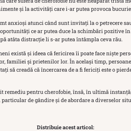
nă care suferă de cherofobie nu este neapărat tristă me
nimente şi la activităţi care i-ar putea provoca bucurie
mt anxioși atunci când sunt invitaţi la o petrecere sau
 oportunităţi ce ar putea duce la schimbări pozitive în
pă atâta distracție li s-ar putea întâmpla ceva rău.
ni există şi ideea că fericirea îi poate face niște pers
r, familiei şi prietenilor lor. În același timp, persoan
ați să creadă că încercarea de a fi fericiți este o pierd
 remediu pentru cherofobie, însă, în ultimă instanţă,
particular de gândire şi de abordare a diverselor situ
Distribuie acest articol: