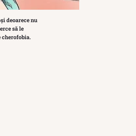
oși deoarece nu
erce să le
e cherofobia.