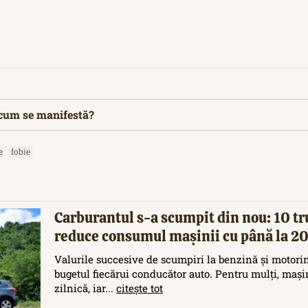
 cum se manifestă?
e
fobie
Carburantul s-a scumpit din nou: 10 tr
reduce consumul mașinii cu până la 
Valurile succesive de scumpiri la benzină și motori
bugetul fiecărui conducător auto. Pentru mulți, maș
zilnică, iar...
citește tot